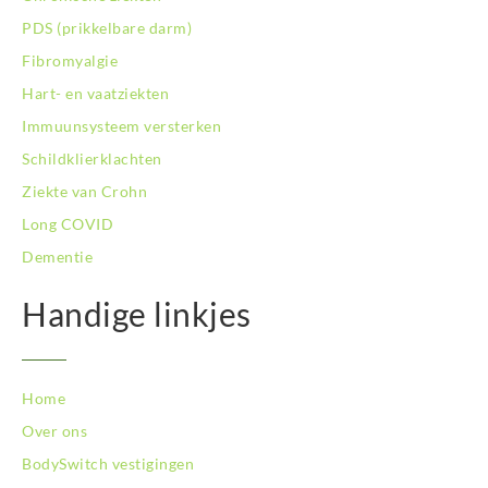
BodySwitch Rotterdam-Oost
PDS (prikkelbare darm)
BodySwitch Schiedam
Fibromyalgie
BodySwitch Son en Breugel
Hart- en vaatziekten
BodySwitch Tiel
Immuunsysteem versterken
BodySwitch Tilburg
BodySwitch Utrecht
Schildklierklachten
BodySwitch Veluwe
Ziekte van Crohn
BodySwitch Venlo
Long COVID
BodySwitch Vlaardingen
Dementie
BodySwitch Wageningen
BodySwitch Westland
Handige linkjes
BodySwitch Zaandam
BodySwitch Zeist
BodySwitch Zoetermeer
BodySwitch Zuid-Kennemerland
Home
BodySwitch Zuid-Limburg
Over ons
BodySwitch Zwolle
BodySwitch vestigingen