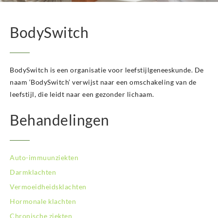
BodySwitch Hilversum
BodySwitch Hoeksche Waard
BodySwitch
BodySwitch Hoofddorp
BodySwitch Hoorn
BodySwitch Kampen
BodySwitch Kerkrade
BodySwitch is een organisatie voor leefstijlgeneeskunde. De
BodySwitch Krimpenerwaard
naam ‘BodySwitch’ verwijst naar een omschakeling van de
BodySwitch Leeuwarden
leefstijl, die leidt naar een gezonder lichaam.
BodySwitch Leiden
BodySwitch Lelystad
Behandelingen
BodySwitch Maastricht
BodySwitch Nieuwegein
BodySwitch Nijkerk
Auto-immuunziekten
BodySwitch Nijmegen
BodySwitch Oss
Darmklachten
BodySwitch Purmerend
Vermoeidheidsklachten
BodySwitch Roosendaal
Hormonale klachten
BodySwitch Rotterdam-Centrum
Chronische ziekten
BodySwitch Rotterdam-Kralingen