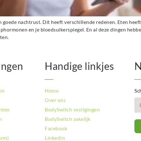
n goede nachtrust. Dit heeft verschillende redenen. Eten heef
aphormonen en je bloedsuikerspiegel. En al deze dingen hebbe
ten.
ingen
Handige linkjes
N
en
Home
Sch
Over ons
hten
BodySwitch vestigingen
n
BodySwitch zakelijk
Facebook
arm)
LinkedIn