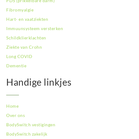
PDS (prikkelbare darm)
Fibromyalgie
Hart- en vaatziekten
Immuunsysteem versterken
Schildklierklachten
Ziekte van Crohn
Long COVID
Dementie
Handige linkjes
Home
Over ons
BodySwitch vestigingen
BodySwitch zakelijk