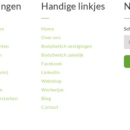
ingen
Handige linkjes
N
en
Home
Sch
Over ons
hten
BodySwitch vestigingen
n
BodySwitch zakelijk
Facebook
arm)
LinkedIn
Webshop
en
Werkwijze
rsterken
Blog
Contact