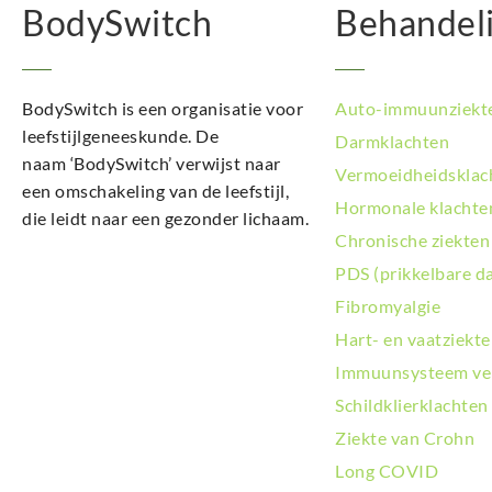
BodySwitch
Behandel
BodySwitch is een organisatie voor
Auto-immuunziekt
leefstijlgeneeskunde. De
Darmklachten
naam ‘BodySwitch’ verwijst naar
Vermoeidheidsklac
een omschakeling van de leefstijl,
Hormonale klachte
die leidt naar een gezonder lichaam.
Chronische ziekten
PDS (prikkelbare d
Fibromyalgie
Hart- en vaatziekt
Immuunsysteem ve
Schildklierklachten
Ziekte van Crohn
Long COVID