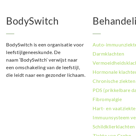
BodySwitch
Behandel
BodySwitch is een organisatie voor
Auto-immuunziekt
leefstijlgeneeskunde. De
Darmklachten
naam ‘BodySwitch’ verwijst naar
Vermoeidheidsklac
een omschakeling van de leefstijl,
Hormonale klachte
die leidt naar een gezonder lichaam.
Chronische ziekten
PDS (prikkelbare d
Fibromyalgie
Hart- en vaatziekt
Immuunsysteem ve
Schildklierklachten
Ziekte van Crohn