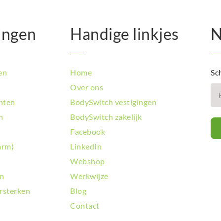
ingen
Handige linkjes
N
en
Home
Sch
Over ons
hten
BodySwitch vestigingen
n
BodySwitch zakelijk
Facebook
arm)
LinkedIn
Webshop
en
Werkwijze
rsterken
Blog
Contact