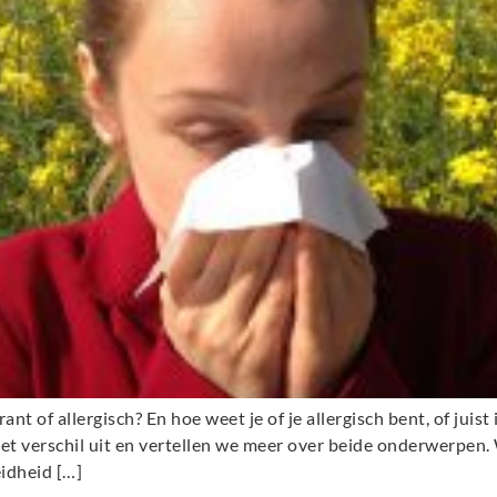
ant of allergisch? En hoe weet je of je allergisch bent, of juist
 het verschil uit en vertellen we meer over beide onderwerpen. 
idheid […]