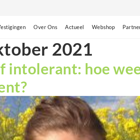
estigingen
Over Ons
Actueel
Webshop
Partne
ktober 2021
f intolerant: hoe weet
bent?