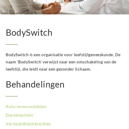
BodySwitch Hengelo OV
BodySwitch Het Gooi
BodySwitch Hilversum
BodySwitch Hoeksche Waard
BodySwitch
BodySwitch Hoofddorp
BodySwitch Hoorn
BodySwitch Kampen
BodySwitch Kerkrade
BodySwitch is een organisatie voor leefstijlgeneeskunde. De
BodySwitch Krimpenerwaard
naam ‘BodySwitch’ verwijst naar een omschakeling van de
BodySwitch Leeuwarden
leefstijl, die leidt naar een gezonder lichaam.
BodySwitch Leiden
BodySwitch Lelystad
Behandelingen
BodySwitch Maastricht
BodySwitch Nieuwegein
BodySwitch Nijkerk
Auto-immuunziekten
BodySwitch Nijmegen
BodySwitch Oss
Darmklachten
BodySwitch Purmerend
Vermoeidheidsklachten
BodySwitch Roosendaal