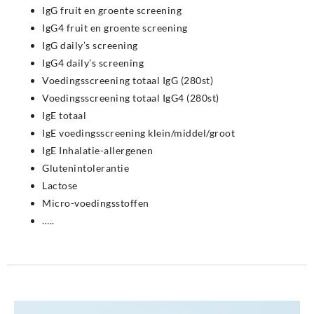
IgG fruit en groente screening
IgG4 fruit en groente screening
IgG daily’s screening
IgG4 daily’s screening
Voedingsscreening totaal IgG (280st)
Voedingsscreening totaal IgG4 (280st)
IgE totaal
IgE voedingsscreening klein/middel/groot
IgE Inhalatie-allergenen
Glutenintolerantie
Lactose
Micro-voedingsstoffen
…..