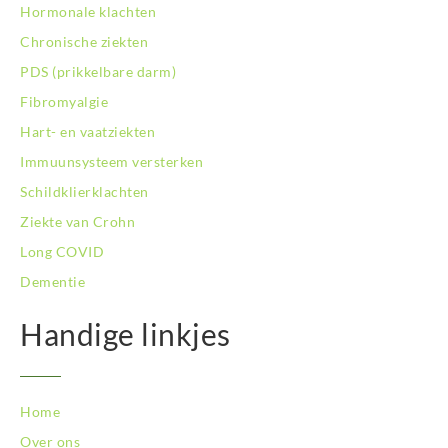
Hormonale klachten
BodySwitch Rotterdam-Centrum
Chronische ziekten
BodySwitch Rotterdam-Kralingen
BodySwitch Rotterdam-Oost
PDS (prikkelbare darm)
BodySwitch Schiedam
Fibromyalgie
BodySwitch Son en Breugel
Hart- en vaatziekten
BodySwitch Tiel
Immuunsysteem versterken
BodySwitch Tilburg
BodySwitch Utrecht
Schildklierklachten
BodySwitch Veluwe
Ziekte van Crohn
BodySwitch Venlo
Long COVID
BodySwitch Vlaardingen
Dementie
BodySwitch Wageningen
BodySwitch Westland
Handige linkjes
BodySwitch Zaandam
BodySwitch Zeist
BodySwitch Zoetermeer
BodySwitch Zuid-Kennemerland
Home
BodySwitch Zuid-Limburg
Over ons