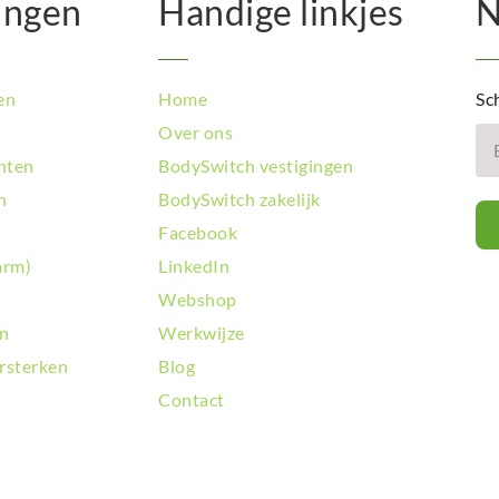
ingen
Handige linkjes
N
en
Home
Sch
Over ons
hten
BodySwitch vestigingen
n
BodySwitch zakelijk
Facebook
arm)
LinkedIn
Webshop
en
Werkwijze
rsterken
Blog
Contact