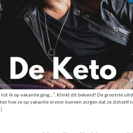
t tot ik op vakantie ging…”. Klinkt dit bekend? De grootste ui
eten hoe ze op vakantie ervoor kunnen zorgen dat ze zichzelf n
…]