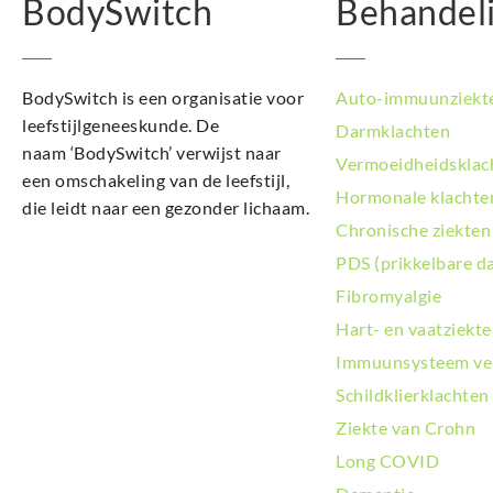
BodySwitch
Behandel
BodySwitch is een organisatie voor
Auto-immuunziekt
leefstijlgeneeskunde. De
Darmklachten
naam ‘BodySwitch’ verwijst naar
Vermoeidheidsklac
een omschakeling van de leefstijl,
Hormonale klachte
die leidt naar een gezonder lichaam.
Chronische ziekten
PDS (prikkelbare d
Fibromyalgie
Hart- en vaatziekt
Immuunsysteem ve
Schildklierklachten
Ziekte van Crohn
Long COVID