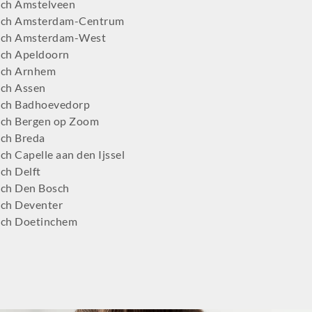
ch Amstelveen
tch Amsterdam-Centrum
tch Amsterdam-West
ch Apeldoorn
tch Arnhem
ch Assen
ch Badhoevedorp
ch Bergen op Zoom
ch Breda
h Capelle aan den Ijssel
ch Delft
ch Den Bosch
ch Deventer
ch Doetinchem
ch Dordrecht
ch Ede
ch Eindhoven
tch Emmen
ch Enschede