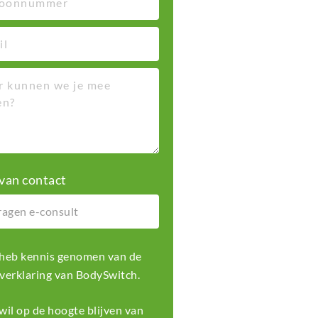
van contact
k heb kennis genomen van de
 verklaring
van BodySwitch.
k wil op de hoogte blijven van