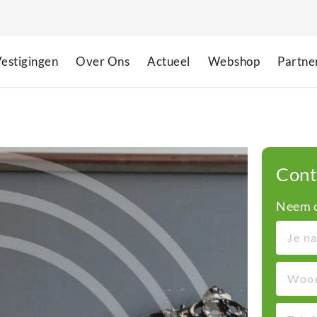
estigingen
Over Ons
Actueel
Webshop
Partne
Cont
Neem c