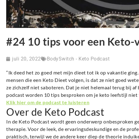
#24 10 tips voor een Keto-
juli 20, 2022
BodySwitch - Keto Podcast
“Ik deed het zo goed met mijn dieet tot ik op vakantie ging
mensen die een Keto Dieet volgen, is dat ze niet goed wet
ze zichzelf niet saboteren. Dat je niet helemaal terug bij af
podcast worden 10 tips besproken om je keto leefstijl niet
Klik hier om de podcast te luisteren
Over de Keto Podcast
In de Keto Podcast wordt geen onderwerp onbesproken gelat
therapie. Voor de leek, de ervaringsdeskundige en de profe
praktisch, terwijl we de andere keer diep de theorie induik