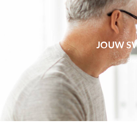
JOUW SW
Bod