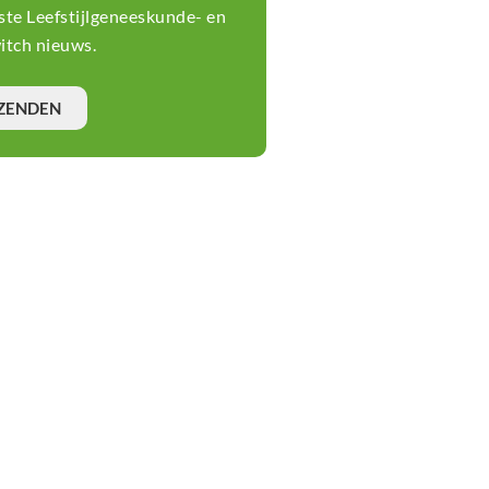
tste Leefstijlgeneeskunde- en
tch nieuws.
ZENDEN