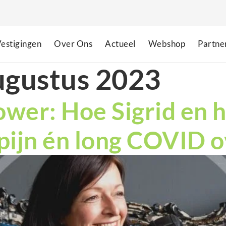
estigingen
Over Ons
Actueel
Webshop
Partne
ugustus 2023
wer: Hoe Sigrid en 
 pijn én long COVID