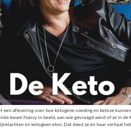
t een aflevering over hoe ketogene voeding en ketose kunnen
oende kwam Nancy in beeld, aan wie gevraagd werd of ze in de
pijnklachten en ketogeen eten. Dat deed ze en haar verhaal he