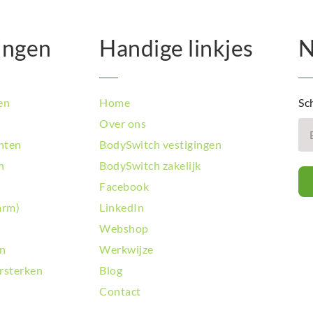
ingen
Handige linkjes
N
en
Home
Sch
Over ons
hten
BodySwitch vestigingen
n
BodySwitch zakelijk
Facebook
arm)
LinkedIn
Webshop
en
Werkwijze
rsterken
Blog
Contact