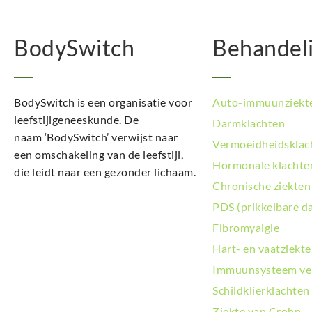
BodySwitch
Behandel
BodySwitch is een organisatie voor
Auto-immuunziekt
leefstijlgeneeskunde. De
Darmklachten
naam ‘BodySwitch’ verwijst naar
Vermoeidheidsklac
een omschakeling van de leefstijl,
Hormonale klachte
die leidt naar een gezonder lichaam.
Chronische ziekten
PDS (prikkelbare d
Fibromyalgie
Hart- en vaatziekt
Immuunsysteem ve
Schildklierklachten
Ziekte van Crohn