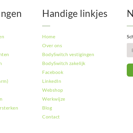
ingen
Handige linkjes
N
en
Home
Sch
Over ons
hten
BodySwitch vestigingen
n
BodySwitch zakelijk
Facebook
arm)
LinkedIn
Webshop
en
Werkwijze
rsterken
Blog
Contact