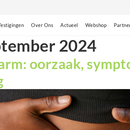
estigingen
Over Ons
Actueel
Webshop
Partne
ptember 2024
arm: oorzaak, symp
g