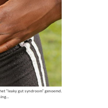
 het “leaky gut syndroom” genoemd.
ning…