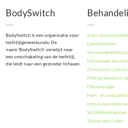
BodySwitch
Behandel
BodySwitch is een organisatie voor
Auto-immuunziekt
leefstijlgeneeskunde. De
Darmklachten
naam ‘BodySwitch’ verwijst naar
Vermoeidheidsklac
een omschakeling van de leefstijl,
Hormonale klachte
die leidt naar een gezonder lichaam.
Chronische ziekten
PDS (prikkelbare d
Fibromyalgie
Hart- en vaatziekt
Immuunsysteem ve
Schildklierklachten
Ziekte van Crohn