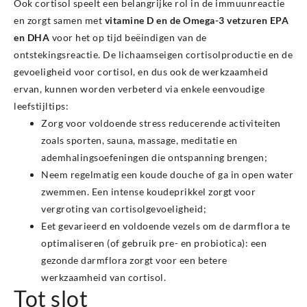
Ook cortisol speelt een belangrijke rol in de immuunreactie
en zorgt samen met
vitamine D en de Omega-3 vetzuren EPA
en DHA
voor het op tijd beëindigen van de
ontstekingsreactie. De lichaamseigen cortisolproductie en de
gevoeligheid voor cortisol, en dus ook de werkzaamheid
ervan, kunnen worden verbeterd via enkele eenvoudige
leefstijltips:
Zorg voor voldoende stress reducerende activiteiten
zoals sporten, sauna, massage, meditatie en
ademhalingsoefeningen die ontspanning brengen;
Neem regelmatig een koude douche of ga in open water
zwemmen. Een intense koudeprikkel zorgt voor
vergroting van cortisolgevoeligheid;
Eet gevarieerd en voldoende vezels om de darmflora te
optimaliseren (of gebruik pre- en probiotica): een
gezonde darmflora zorgt voor een betere
werkzaamheid van cortisol.
Tot slot