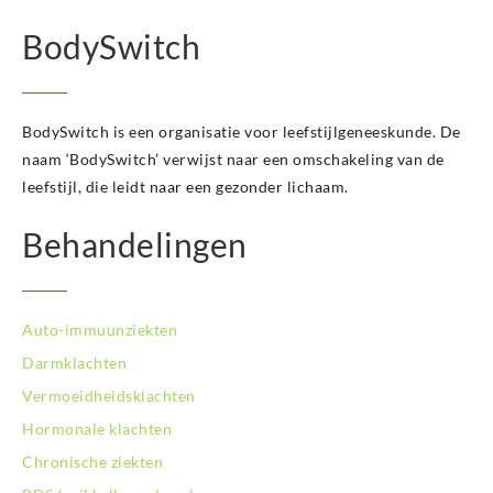
BodySwitch Hoeksche Waard
BodySwitch
BodySwitch Hoofddorp
BodySwitch Hoorn
BodySwitch Kampen
BodySwitch Kerkrade
BodySwitch is een organisatie voor leefstijlgeneeskunde. De
BodySwitch Krimpenerwaard
naam ‘BodySwitch’ verwijst naar een omschakeling van de
BodySwitch Leeuwarden
leefstijl, die leidt naar een gezonder lichaam.
BodySwitch Leiden
BodySwitch Lelystad
Behandelingen
BodySwitch Maastricht
BodySwitch Nieuwegein
BodySwitch Nijkerk
Auto-immuunziekten
BodySwitch Nijmegen
BodySwitch Oss
Darmklachten
BodySwitch Purmerend
Vermoeidheidsklachten
BodySwitch Roosendaal
Hormonale klachten
BodySwitch Rotterdam-Centrum
Chronische ziekten
BodySwitch Rotterdam-Kralingen
BodySwitch Rotterdam-Oost