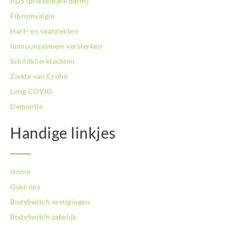
PDS (prikkelbare darm)
BodySwitch Schiedam
Fibromyalgie
BodySwitch Son en Breugel
Hart- en vaatziekten
BodySwitch Tiel
Immuunsysteem versterken
BodySwitch Tilburg
BodySwitch Utrecht
Schildklierklachten
BodySwitch Veluwe
Ziekte van Crohn
BodySwitch Venlo
Long COVID
BodySwitch Vlaardingen
Dementie
BodySwitch Wageningen
BodySwitch Westland
Handige linkjes
BodySwitch Zaandam
BodySwitch Zeist
BodySwitch Zoetermeer
BodySwitch Zuid-Kennemerland
Home
BodySwitch Zuid-Limburg
Over ons
BodySwitch Zwolle
BodySwitch vestigingen
BodySwitch zakelijk