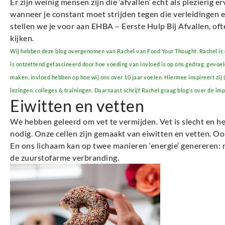
Er zijn weinig mensen zijn die ‘afvallen’ echt als plezierig er
wanneer je constant moet strijden tegen die verleidingen en
stellen we je voor aan EHBA – Eerste Hulp Bij Afvallen, oft
kijken.
Wij hebben deze blog overgenomen van Rachel van Food Your Thought. Rachel is
is ontzettend gefascineerd door hoe voeding van invloed is op ons gedrag, gevoel
maken, invloed hebben op hoe wij ons over 10 jaar voelen. Hiermee inspireert zi
lezingen, colleges & trainingen. Daarnaast schrijf Rachel graag blog’s over de i
Eiwitten en vetten
We hebben geleerd om vet te vermijden. Vet is slecht en he
nodig. Onze cellen zijn gemaakt van eiwitten en vetten. Oo
En ons lichaam kan op twee manieren ‘energie’ genereren: n
de zuurstofarme verbranding.