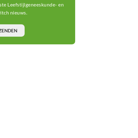
tste Leefstijlgeneeskunde- en
tch nieuws.
ZENDEN