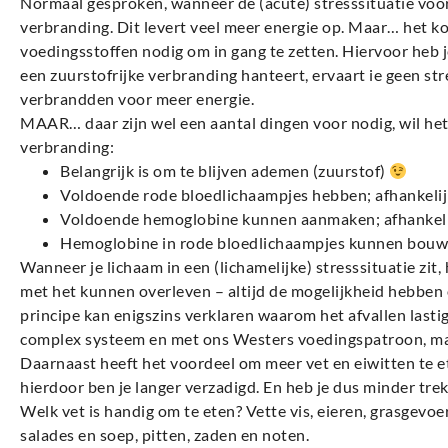
Normaal gesproken, wanneer de (acute) stresssituatie voorbi
verbranding. Dit levert veel meer energie op. Maar… het k
voedingsstoffen nodig om in gang te zetten. Hiervoor heb j
een zuurstofrijke verbranding hanteert, ervaart ie geen str
verbrandden voor meer energie.
MAAR… daar zijn wel een aantal dingen voor nodig, wil het
verbranding:
Belangrijk is om te blijven ademen (zuurstof)
Voldoende rode bloedlichaampjes hebben; afhankelij
Voldoende hemoglobine kunnen aanmaken; afhankelij
Hemoglobine in rode bloedlichaampjes kunnen bouwe
Wanneer je lichaam in een (lichamelijke) stresssituatie zit, 
met het kunnen overleven – altijd de mogelijkheid hebben
principe kan enigszins verklaren waarom het afvallen lasti
complex systeem en met ons Westers voedingspatroon, ma
Daarnaast heeft het voordeel om meer vet en eiwitten te et
hierdoor ben je langer verzadigd. En heb je dus minder trek 
Welk vet is handig om te eten? Vette vis, eieren, grasgevoer
salades en soep, pitten, zaden en noten.