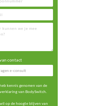
van contact
k heb kennis genomen van de
 verklaring
van BodySwitch.
k wil op de hoogte blijven van