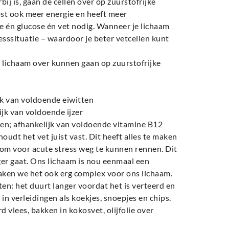
j is, gaan de cellen over op zuurstofrijke
ost ook meer energie en heeft meer
e én glucose én vet nodig. Wanneer je lichaam
esssituatie – waardoor je beter vetcellen kunt
 lichaam over kunnen gaan op zuurstofrijke
k van voldoende eiwitten
k van voldoende ijzer
n; afhankelijk van voldoende vitamine B12
houdt het vet juist vast. Dit heeft alles te maken
 om voor acute stress weg te kunnen rennen. Dit
ger gaat. Ons lichaam is nou eenmaal een
ken we het ook erg complex voor ons lichaam.
en: het duurt langer voordat het is verteerd en
in verleidingen als koekjes, snoepjes en chips.
d vlees, bakken in kokosvet, olijfolie over