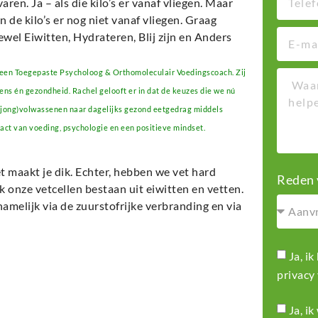
varen. Ja – als die kilo’s er vanaf vliegen. Maar
 de kilo’s er nog niet vanaf vliegen. Graag
ewel Eiwitten, Hydrateren, Blij zijn en Anders
 een Toegepaste Psycholoog & Orthomoleculair Voedingscoach. Zij
ens én gezondheid. Rachel gelooft er in dat de keuzes die we nú
j (jong)volwassenen naar dagelijks gezond eetgedrag middels
mpact van voeding, psychologie en een positieve mindset.
t maakt je dik. Echter, hebben we vet hard
Reden 
k onze vetcellen bestaan uit eiwitten en vetten.
amelijk via de zuurstofrijke verbranding en via
Ja, i
privacy
Ja, i