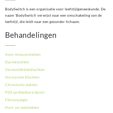
BodySwitch Kampen
BodySwitch Kerkrade
BodySwitch is een organisatie voor leefstijlgeneeskunde. De
BodySwitch Krimpenerwaard
naam ‘BodySwitch’ verwijst naar een omschakeling van de
BodySwitch Leeuwarden
leefstijl, die leidt naar een gezonder lichaam.
BodySwitch Leiden
BodySwitch Lelystad
Behandelingen
BodySwitch Maastricht
BodySwitch Nieuwegein
BodySwitch Nijkerk
Auto-immuunziekten
BodySwitch Nijmegen
BodySwitch Oss
Darmklachten
BodySwitch Purmerend
Vermoeidheidsklachten
BodySwitch Roosendaal
Hormonale klachten
BodySwitch Rotterdam-Centrum
Chronische ziekten
BodySwitch Rotterdam-Kralingen
BodySwitch Rotterdam-Oost
PDS (prikkelbare darm)
BodySwitch Schiedam
Fibromyalgie
BodySwitch Son en Breugel
Hart- en vaatziekten
BodySwitch Tiel