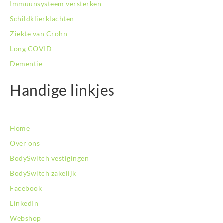
Immuunsysteem versterken
BodySwitch Tilburg
BodySwitch Utrecht
Schildklierklachten
BodySwitch Veluwe
Ziekte van Crohn
BodySwitch Venlo
Long COVID
BodySwitch Vlaardingen
Dementie
BodySwitch Wageningen
BodySwitch Westland
Handige linkjes
BodySwitch Zaandam
BodySwitch Zeist
BodySwitch Zoetermeer
BodySwitch Zuid-Kennemerland
Home
BodySwitch Zuid-Limburg
Over ons
BodySwitch Zwolle
BodySwitch vestigingen
BodySwitch zakelijk
Facebook
LinkedIn
Webshop