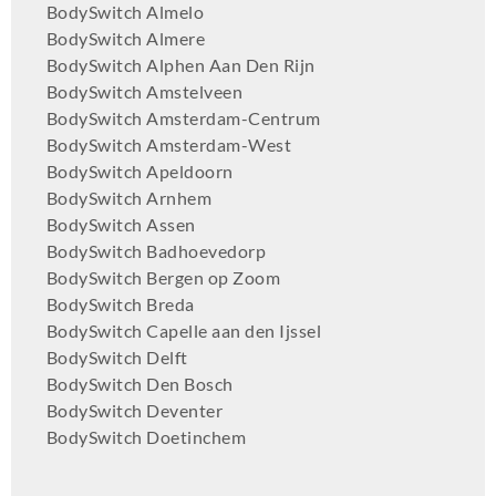
BodySwitch Almelo
BodySwitch Almere
BodySwitch Alphen Aan Den Rijn
BodySwitch Amstelveen
BodySwitch Amsterdam-Centrum
BodySwitch Amsterdam-West
BodySwitch Apeldoorn
BodySwitch Arnhem
BodySwitch Assen
BodySwitch Badhoevedorp
BodySwitch Bergen op Zoom
BodySwitch Breda
BodySwitch Capelle aan den Ijssel
BodySwitch Delft
BodySwitch Den Bosch
BodySwitch Deventer
BodySwitch Doetinchem
BodySwitch Dordrecht
BodySwitch Ede