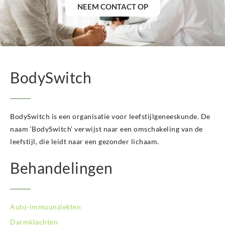
BodySwitch Heerlen
NEEM CONTACT OP
BodySwitch Helmond
BodySwitch Hengelo OV
BodySwitch Het Gooi
BodySwitch Hilversum
BodySwitch Hoeksche Waard
BodySwitch
BodySwitch Hoofddorp
BodySwitch Hoorn
BodySwitch Kampen
BodySwitch Kerkrade
BodySwitch is een organisatie voor leefstijlgeneeskunde. De
BodySwitch Krimpenerwaard
naam ‘BodySwitch’ verwijst naar een omschakeling van de
BodySwitch Leeuwarden
leefstijl, die leidt naar een gezonder lichaam.
BodySwitch Leiden
BodySwitch Lelystad
Behandelingen
BodySwitch Maastricht
BodySwitch Nieuwegein
BodySwitch Nijkerk
Auto-immuunziekten
BodySwitch Nijmegen
BodySwitch Oss
Darmklachten