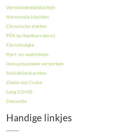
BodySwitch Purmerend
Vermoeidheidsklachten
BodySwitch Roosendaal
Hormonale klachten
BodySwitch Rotterdam-Centrum
Chronische ziekten
BodySwitch Rotterdam-Kralingen
BodySwitch Rotterdam-Oost
PDS (prikkelbare darm)
BodySwitch Schiedam
Fibromyalgie
BodySwitch Son en Breugel
Hart- en vaatziekten
BodySwitch Tiel
Immuunsysteem versterken
BodySwitch Tilburg
BodySwitch Utrecht
Schildklierklachten
BodySwitch Veluwe
Ziekte van Crohn
BodySwitch Venlo
Long COVID
BodySwitch Vlaardingen
Dementie
BodySwitch Wageningen
BodySwitch Westland
Handige linkjes
BodySwitch Zaandam
BodySwitch Zeist
BodySwitch Zoetermeer
BodySwitch Zuid-Kennemerland