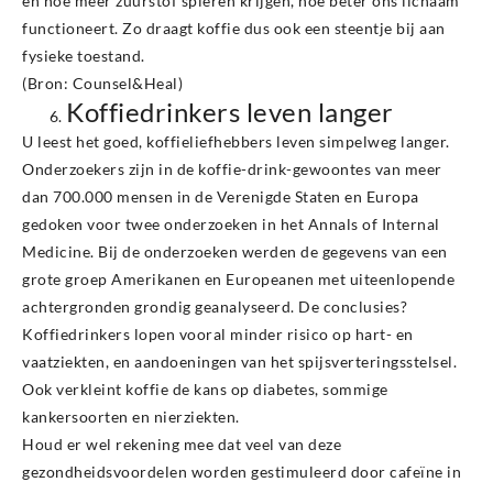
en hoe meer zuurstof spieren krijgen, hoe beter ons lichaam
functioneert. Zo draagt koffie dus ook een steentje bij aan
fysieke toestand.
(Bron: Counsel&Heal)
Koffiedrinkers leven langer
U leest het goed, koffieliefhebbers leven simpelweg langer.
Onderzoekers zijn in de koffie-drink-gewoontes van meer
dan 700.000 mensen in de Verenigde Staten en Europa
gedoken voor twee onderzoeken in het Annals of Internal
Medicine. Bij de onderzoeken werden de gegevens van een
grote groep Amerikanen en Europeanen met uiteenlopende
achtergronden grondig geanalyseerd. De conclusies?
Koffiedrinkers lopen vooral minder risico op hart- en
vaatziekten, en aandoeningen van het spijsverteringsstelsel.
Ook verkleint koffie de kans op diabetes, sommige
kankersoorten en nierziekten.
Houd er wel rekening mee dat veel van deze
gezondheidsvoordelen worden gestimuleerd door cafeïne in