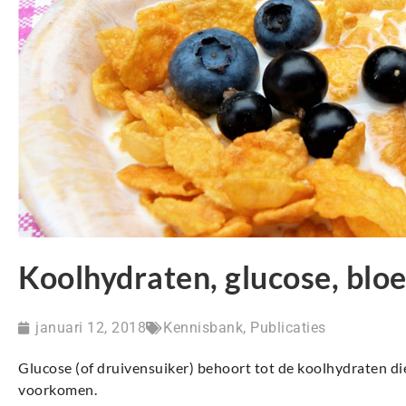
Koolhydraten, glucose, blo
januari 12, 2018
Kennisbank
,
Publicaties
Glucose (of druivensuiker) behoort tot de koolhydraten di
voorkomen.