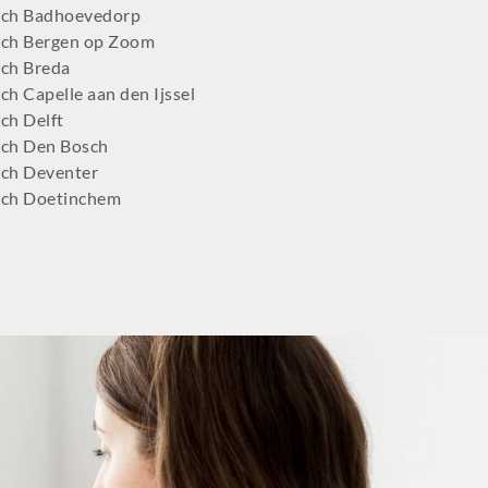
ch Assen
ch Badhoevedorp
ch Bergen op Zoom
ch Breda
h Capelle aan den Ijssel
ch Delft
ch Den Bosch
ch Deventer
ch Doetinchem
ch Dordrecht
ch Ede
ch Eindhoven
tch Emmen
ch Enschede
ch Gilze-Rijen
ch Goeree-Overflakkee
tch Gouda
ch Groningen-Centrum
ch Haaglanden-Oost