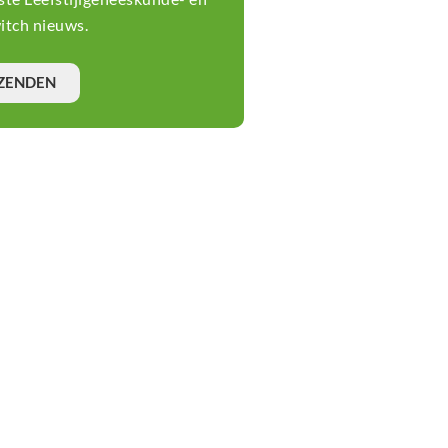
tste Leefstijlgeneeskunde- en
tch nieuws.
ZENDEN