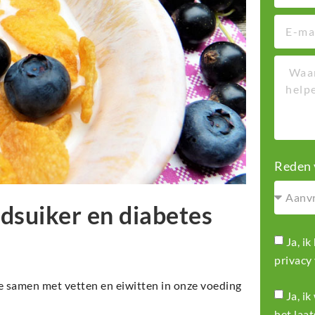
Reden 
edsuiker en diabetes
Ja, i
privacy
e samen met vetten en eiwitten in onze voeding
Ja, i