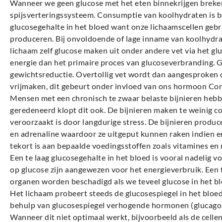
Wanneer we geen glucose met het eten binnekrijgen breken
spijsverteringssysteem. Consumptie van koolhydraten is b
glucosegehalte in het bloed want onze lichaamscellen gebr
produceren. Bij onvoldoende of lage inname van koolhydrate
lichaam zelf glucose maken uit onder andere vet via het g
energie dan het primaire proces van glucoseverbranding. 
gewichtsreductie. Overtollig vet wordt dan aangesproken
vrijmaken, dit gebeurt onder invloed van ons hormoon Cort
Mensen met een chronisch te zwaar belaste bijnieren hebb
geredeneerd klopt dit ook. De bijnieren maken te weinig co
veroorzaakt is door langdurige stress. De bijnieren produce
en adrenaline waardoor ze uitgeput kunnen raken indien e
tekort is aan bepaalde voedingsstoffen zoals vitamines en 
Een te laag glucosegehalte in het bloed is vooral nadelig v
op glucose zijn aangewezen voor het energieverbruik. Een 
organen worden beschadigd als we teveel glucose in het bl
Het lichaam probeert steeds de glucosespiegel in het blo
behulp van glucosespiegel verhogende hormonen (glucagon)