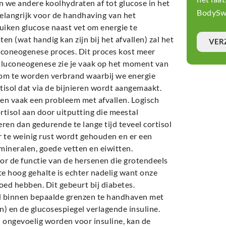
het laa
 we andere koolhydraten af tot glucose in het
BodySwi
elangrijk voor de handhaving van het
uiken glucose naast vet om energie te
n (wat handig kan zijn bij het afvallen) zal het
VER
luconeogenese proces. Dit proces kost meer
Gluconeogenese zie je vaak op het moment van
 om te worden verbrand waarbij we energie
isol dat via de bijnieren wordt aangemaakt.
en vaak een probleem met afvallen. Logisch
rtisol aan door uitputting die meestal
ren dan gedurende te lange tijd teveel cortisol
r te weinig rust wordt gehouden en er een
mineralen, goede vetten en eiwitten.
oor de functie van de hersenen die grotendeels
te hoog gehalte is echter nadelig want onze
oed hebben. Dit gebeurt bij diabetes.
ed binnen bepaalde grenzen te handhaven met
 en de glucosespiegel verlagende insuline.