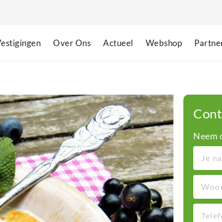
estigingen
Over Ons
Actueel
Webshop
Partne
Cont
Neem c