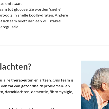
n ongevoelig worden voor insuline, kan de
tes ontstaan.
am tot glucose. Ze worden ‘snelle’
brood zijn snelle koolhydraten. Andere
lichaam heeft dan een vrij stabiel
eregulatie.
lachten?
aire therapeuten en artsen. Ons team is
en van tal van gezondheidsproblemen- en
n, darmklachten, dementie, fibromyalgie,