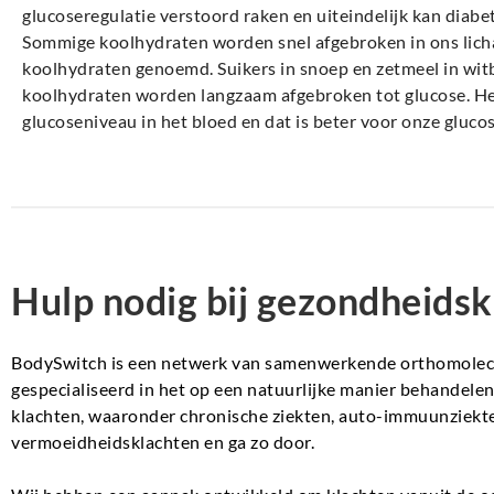
Wanneer dit niet optimaal werkt, bijvoorbeeld als de celle
glucoseregulatie verstoord raken en uiteindelijk kan diabe
Sommige koolhydraten worden snel afgebroken in ons licha
koolhydraten genoemd. Suikers in snoep en zetmeel in wit
koolhydraten worden langzaam afgebroken tot glucose. Het 
glucoseniveau in het bloed en dat is beter voor onze glucos
Hulp nodig bij gezondheidsk
BodySwitch is een netwerk van samenwerkende orthomolecul
gespecialiseerd in het op een natuurlijke manier behandel
klachten, waaronder chronische ziekten, auto-immuunziekte
vermoeidheidsklachten en ga zo door.