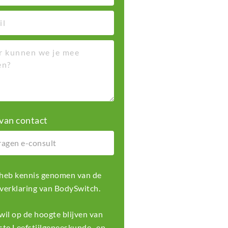
van contact
k heb kennis genomen van de
 verklaring
van BodySwitch.
k wil op de hoogte blijven van