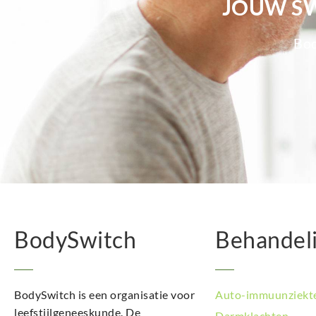
JOUW SW
Bod
BodySwitch
Behandel
BodySwitch is een organisatie voor
Auto-immuunziekt