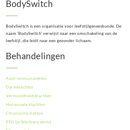
BodySwitch
BodySwitch Hoofddorp
BodySwitch Hoorn
BodySwitch Kampen
BodySwitch Kerkrade
BodySwitch is een organisatie voor leefstijlgeneeskunde. De
BodySwitch Krimpenerwaard
naam ‘BodySwitch’ verwijst naar een omschakeling van de
BodySwitch Leeuwarden
leefstijl, die leidt naar een gezonder lichaam.
BodySwitch Leiden
BodySwitch Lelystad
Behandelingen
BodySwitch Maastricht
BodySwitch Nieuwegein
BodySwitch Nijkerk
Auto-immuunziekten
BodySwitch Nijmegen
BodySwitch Oss
Darmklachten
BodySwitch Purmerend
Vermoeidheidsklachten
BodySwitch Roosendaal
Hormonale klachten
BodySwitch Rotterdam-Centrum
Chronische ziekten
BodySwitch Rotterdam-Kralingen
BodySwitch Rotterdam-Oost
PDS (prikkelbare darm)
BodySwitch Schiedam