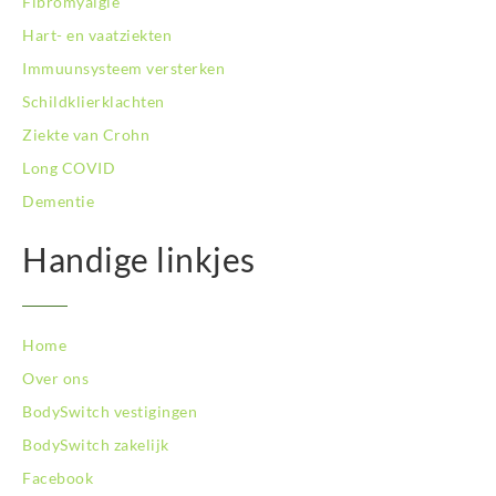
Fibromyalgie
BodySwitch Son en Breugel
Hart- en vaatziekten
BodySwitch Tiel
Immuunsysteem versterken
BodySwitch Tilburg
BodySwitch Utrecht
Schildklierklachten
BodySwitch Veluwe
Ziekte van Crohn
BodySwitch Venlo
Long COVID
BodySwitch Vlaardingen
Dementie
BodySwitch Wageningen
BodySwitch Westland
Handige linkjes
BodySwitch Zaandam
BodySwitch Zeist
BodySwitch Zoetermeer
BodySwitch Zuid-Kennemerland
Home
BodySwitch Zuid-Limburg
Over ons
BodySwitch Zwolle
BodySwitch vestigingen
BodySwitch zakelijk
Facebook