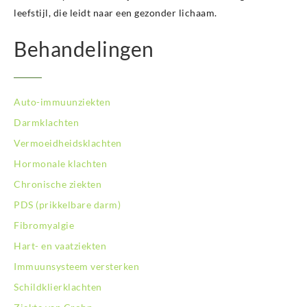
BodySwitch Leeuwarden
leefstijl, die leidt naar een gezonder lichaam.
BodySwitch Leiden
BodySwitch Lelystad
Behandelingen
BodySwitch Maastricht
BodySwitch Nieuwegein
BodySwitch Nijkerk
Auto-immuunziekten
BodySwitch Nijmegen
BodySwitch Oss
Darmklachten
BodySwitch Purmerend
Vermoeidheidsklachten
BodySwitch Roosendaal
Hormonale klachten
BodySwitch Rotterdam-Centrum
Chronische ziekten
BodySwitch Rotterdam-Kralingen
BodySwitch Rotterdam-Oost
PDS (prikkelbare darm)
BodySwitch Schiedam
Fibromyalgie
BodySwitch Son en Breugel
Hart- en vaatziekten
BodySwitch Tiel
Immuunsysteem versterken
BodySwitch Tilburg
BodySwitch Utrecht
Schildklierklachten
BodySwitch Veluwe