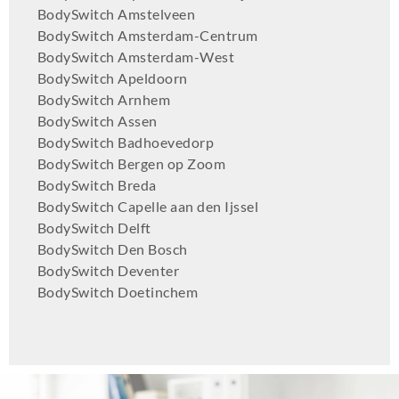
BodySwitch Amstelveen
BodySwitch Amsterdam-Centrum
BodySwitch Amsterdam-West
BodySwitch Apeldoorn
BodySwitch Arnhem
BodySwitch Assen
BodySwitch Badhoevedorp
BodySwitch Bergen op Zoom
BodySwitch Breda
BodySwitch Capelle aan den Ijssel
BodySwitch Delft
BodySwitch Den Bosch
BodySwitch Deventer
BodySwitch Doetinchem
BodySwitch Dordrecht
BodySwitch Ede
BodySwitch Eindhoven
BodySwitch Emmen
BodySwitch Enschede