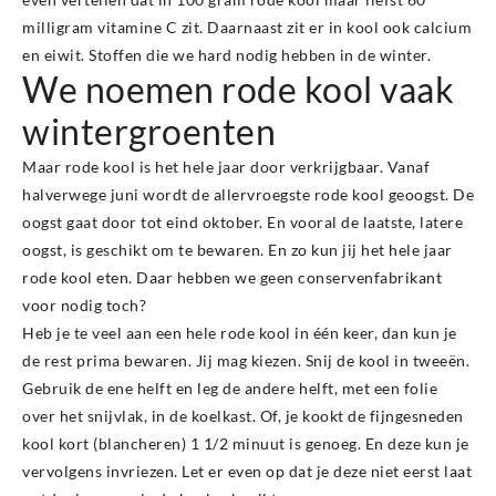
milligram vitamine C zit. Daarnaast zit er in kool ook calcium
en eiwit. Stoffen die we hard nodig hebben in de winter.
We noemen rode kool vaak
wintergroenten
Maar rode kool is het hele jaar door verkrijgbaar. Vanaf
halverwege juni wordt de allervroegste rode kool geoogst. De
oogst gaat door tot eind oktober. En vooral de laatste, latere
oogst, is geschikt om te bewaren. En zo kun jij het hele jaar
rode kool eten. Daar hebben we geen conservenfabrikant
voor nodig toch?
Heb je te veel aan een hele rode kool in één keer, dan kun je
de rest prima bewaren. Jij mag kiezen. Snij de kool in tweeën.
Gebruik de ene helft en leg de andere helft, met een folie
over het snijvlak, in de koelkast. Of, je kookt de fijngesneden
kool kort (blancheren) 1 1/2 minuut is genoeg. En deze kun je
vervolgens invriezen. Let er even op dat je deze niet eerst laat