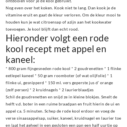
ontdooien voor je de kool gebruikt.
Nog even over het koken. Kook niet te lang. Dan kook je de
vitamine eruit en gaat de kleur verloren. Om de kleur mooi te
houden kun je wat citroensap of azijn aan het kookwater
toevoegen. Je kool blijft dan echt rood.
Hieronder volgt een rode
kool recept met appel en
kaneel:
* 800 gram fijngesneden rode kool * 2 goudrenetten * 1 flinke
eetlepel kaneel * 50 gram roomboter (of wat olijfolie) * 1
flinke ui, gesnipperd * 150 ml. vers geperste jus d’ orange
(zelf persen) * 2 kruidnagels * 2 laurierblaadjes
Schil de goudrenetten en snijd ze in kleine blokjes. Smelt de
helft v.d. boter in een ruime braadpan en fruit hierin de ui en
appel ca. 5 minuten. Schep de rode kool erdoor en voeg de
verse sinaasappelsap, suiker, kaneel, kruidnagel en laurier toe
en laat het geheel in een gesloten een pan een half uurtje op