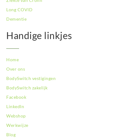
Ziekte van Crohn
BodySwitch Venlo
Long COVID
BodySwitch Vlaardingen
Dementie
BodySwitch Wageningen
BodySwitch Westland
Handige linkjes
BodySwitch Zaandam
BodySwitch Zeist
BodySwitch Zoetermeer
BodySwitch Zuid-Kennemerland
Home
BodySwitch Zuid-Limburg
Over ons
BodySwitch Zwolle
BodySwitch vestigingen
BodySwitch zakelijk
Facebook
LinkedIn
Webshop
Werkwijze
Blog