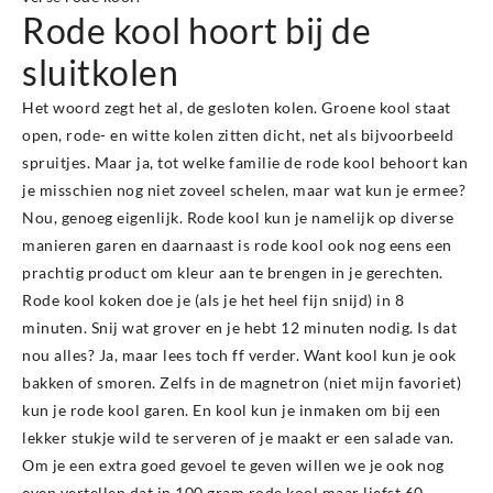
Rode kool hoort bij de
sluitkolen
Het woord zegt het al, de gesloten kolen. Groene kool staat
open, rode- en witte kolen zitten dicht, net als bijvoorbeeld
spruitjes. Maar ja, tot welke familie de rode kool behoort kan
je misschien nog niet zoveel schelen, maar wat kun je ermee?
Nou, genoeg eigenlijk. Rode kool kun je namelijk op diverse
manieren garen en daarnaast is rode kool ook nog eens een
prachtig product om kleur aan te brengen in je gerechten.
Rode kool koken doe je (als je het heel fijn snijd) in 8
minuten. Snij wat grover en je hebt 12 minuten nodig. Is dat
nou alles? Ja, maar lees toch ff verder. Want kool kun je ook
bakken of smoren. Zelfs in de magnetron (niet mijn favoriet)
kun je rode kool garen. En kool kun je inmaken om bij een
lekker stukje wild te serveren of je maakt er een salade van.
Om je een extra goed gevoel te geven willen we je ook nog
even vertellen dat in 100 gram rode kool maar liefst 60