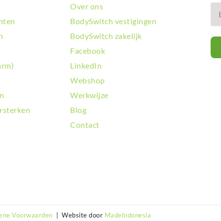
Over ons
hten
BodySwitch vestigingen
n
BodySwitch zakelijk
Facebook
arm)
LinkedIn
Webshop
en
Werkwijze
rsterken
Blog
Contact
ene Voorwaarden
| Website door
MadeIndonesia