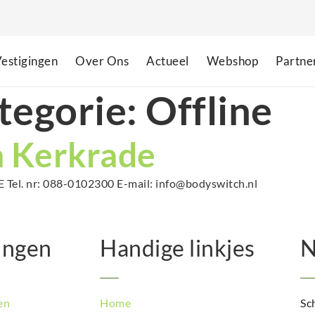
estigingen
Over Ons
Actueel
Webshop
Partne
tegorie:
Offline
 Kerkrade
el. nr: 088-0102300 E-mail: info@bodyswitch.nl
ingen
Handige linkjes
N
en
Home
Sch