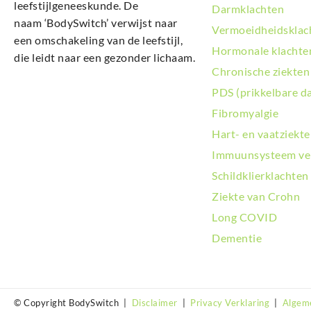
leefstijlgeneeskunde. De
Darmklachten
naam ‘BodySwitch’ verwijst naar
Vermoeidheidsklac
een omschakeling van de leefstijl,
Hormonale klachte
die leidt naar een gezonder lichaam.
Chronische ziekten
PDS (prikkelbare d
Fibromyalgie
Hart- en vaatziekt
Immuunsysteem ve
Schildklierklachten
Ziekte van Crohn
Long COVID
Dementie
© Copyright BodySwitch |
Disclaimer
|
Privacy Verklaring
|
Algem