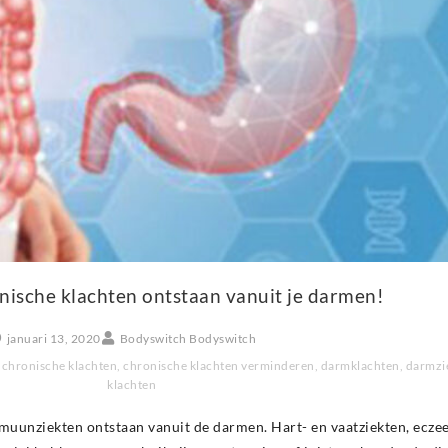
nische klachten ontstaan vanuit je darmen!
januari 13, 2020
Bodyswitch Bodyswitch
,
chronische klachten
,
chronische klachten verminderen
,
darmklachten
,
darmzi
klachten
muunziekten ontstaan vanuit de darmen. Hart- en vaatziekten, eczee