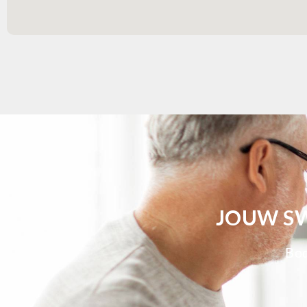
JOUW SW
Bod