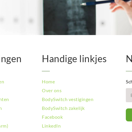
BodySwit
BodySwit
BodySwit
BodySwit
BodySwi
BodySwit
BodySwit
BodySwit
ingen
Handige linkjes
N
BodySwit
BodySwit
BodySwit
BodySwit
en
Home
Sch
BodySwit
Over ons
BodySwit
hten
BodySwitch vestigingen
BodySwit
BodySwi
n
BodySwitch zakelijk
BodySwit
Facebook
BodySwit
arm)
LinkedIn
BodySwit