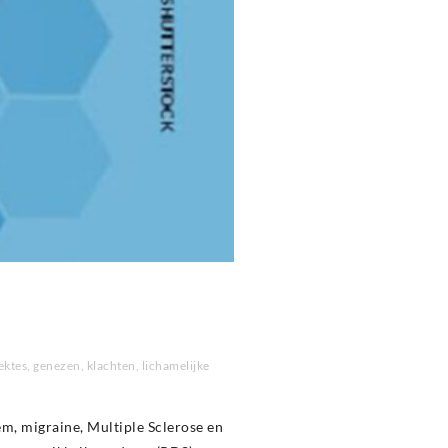
ektes
,
genezen
,
klachten
,
lichamelijke
m, migraine, Multiple Sclerose en