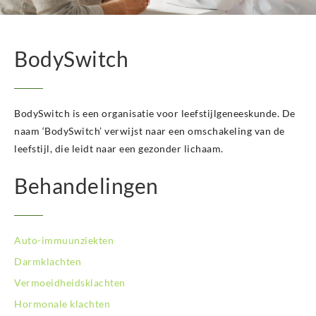
BodySwitch Het Gooi
BodySwitch Hilversum
BodySwitch Hoeksche Waard
BodySwitch
BodySwitch Hoofddorp
BodySwitch Hoorn
BodySwitch Kampen
BodySwitch is een organisatie voor leefstijlgeneeskunde. De
BodySwitch Kerkrade
BodySwitch Krimpenerwaard
naam ‘BodySwitch’ verwijst naar een omschakeling van de
BodySwitch Leeuwarden
leefstijl, die leidt naar een gezonder lichaam.
BodySwitch Leiden
Behandelingen
BodySwitch Lelystad
BodySwitch Maastricht
BodySwitch Nieuwegein
BodySwitch Nijkerk
Auto-immuunziekten
BodySwitch Nijmegen
Darmklachten
BodySwitch Oss
Vermoeidheidsklachten
BodySwitch Purmerend
BodySwitch Roosendaal
Hormonale klachten