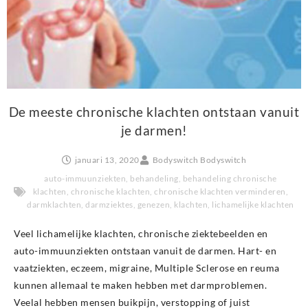
De meeste chronische klachten ontstaan vanuit
je darmen!
januari 13, 2020
Bodyswitch Bodyswitch
auto-immuunziekten
,
behandeling
,
behandeling chronische
klachten
,
chronische klachten
,
chronische klachten verminderen
,
darmklachten
,
darmziektes
,
genezen
,
klachten
,
lichamelijke klachten
Veel lichamelijke klachten, chronische ziektebeelden en
auto-immuunziekten ontstaan vanuit de darmen. Hart- en
vaatziekten, eczeem, migraine, Multiple Sclerose en reuma
kunnen allemaal te maken hebben met darmproblemen.
Veelal hebben mensen buikpijn, verstopping of juist