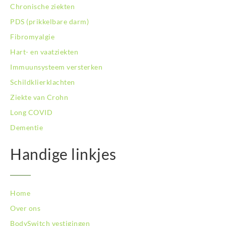
BodySwitch Rotterdam-Centrum
Chronische ziekten
BodySwitch Rotterdam-Kralingen
PDS (prikkelbare darm)
BodySwitch Rotterdam-Oost
Fibromyalgie
BodySwitch Schiedam
BodySwitch Son en Breugel
Hart- en vaatziekten
BodySwitch Tiel
Immuunsysteem versterken
BodySwitch Tilburg
Schildklierklachten
BodySwitch Utrecht
Ziekte van Crohn
BodySwitch Veluwe
BodySwitch Venlo
Long COVID
BodySwitch Vlaardingen
Dementie
BodySwitch Wageningen
BodySwitch Westland
Handige linkjes
BodySwitch Zaandam
BodySwitch Zeist
BodySwitch Zoetermeer
Home
BodySwitch Zuid-Kennemerland
BodySwitch Zuid-Limburg
Over ons
BodySwitch Zwolle
BodySwitch vestigingen