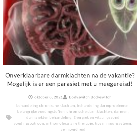
Onverklaarbare darmklachten na de vakantie?
Mogelijk is er een parasiet met u meegereisd!
oktober 8, 2021
Bodyswitch Bodyswitch
behandeling chronische klachten
,
behandeling darmproblemen
,
belangrijke voedingstoffen
,
chronische darmklachten
,
darmen
,
darmziekten behandeling
,
Energiek en vitaal
,
gezond
voedingspatroon
,
orthomoleculaire therapie
,
tips immuunsysteem
,
vermoeidheid