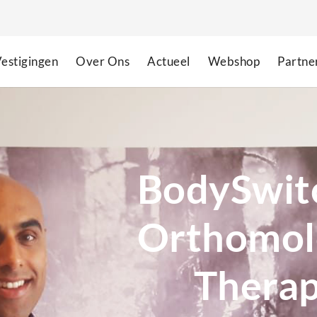
estigingen
Over Ons
Actueel
Webshop
Partne
BodySwitc
Orthomol
Thera