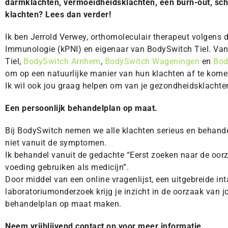
darmklachten, vermoeidheidsklachten, een burn-out, sch
klachten? Lees dan verder!
Ik ben Jerrold Verwey, orthomoleculair therapeut volgens 
Immunologie (kPNI) en eigenaar van BodySwitch Tiel. Van
Tiel,
BodySwitch Arnhem
,
BodySwitch Wageningen
en
Bod
om op een natuurlijke manier van hun klachten af te kome
Ik wil ook jou graag helpen om van je gezondheidsklachte
Een persoonlijk behandelplan op maat.
Bij BodySwitch nemen we alle klachten serieus en behande
niet vanuit de symptomen.
Ik behandel vanuit de gedachte “Eerst zoeken naar de oorz
voeding gebruiken als medicijn”.
Door middel van een online vragenlijst, een uitgebreide int
laboratoriumonderzoek krijg je inzicht in de oorzaak van j
behandelplan op maat maken.
Neem vrijblijvend contact op voor meer informatie.