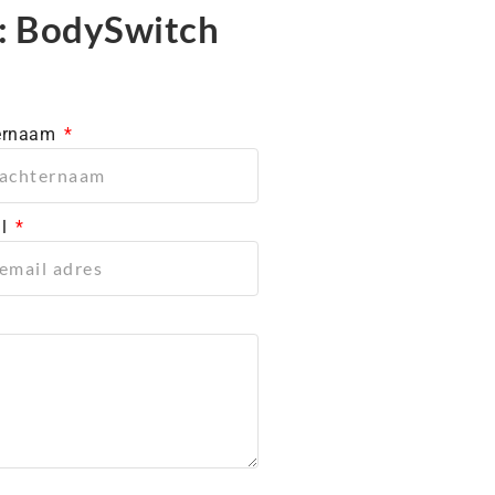
t: BodySwitch
ernaam
il