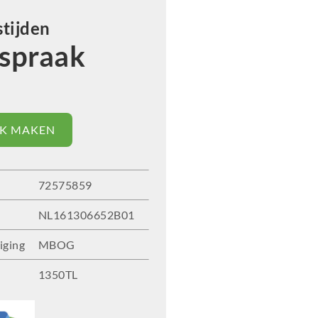
tijden
spraak
K MAKEN
72575859
NL161306652B01
iging
MBOG
1350TL