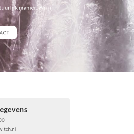
urlijk manier. Wil jij
TACT
gegevens
00
itch.nl