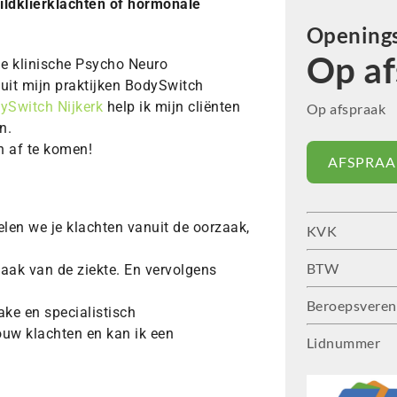
ildklierklachten of hormonale
Openings
Op af
de klinische Psycho Neuro
uit mijn praktijken BodySwitch
ySwitch Nijkerk
help ik mijn cliënten
Op afspraak
n.
n af te komen!
AFSPRAA
len we je klachten vanuit de oorzaak,
KVK
BTW
aak van de ziekte. En vervolgens
Beroepsveren
ake en specialistisch
ouw klachten en kan ik een
Lidnummer