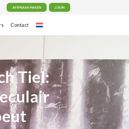
AFSPRAAK MAKEN
LOGIN
rs
Contact
h Tiel:
eculair
peut