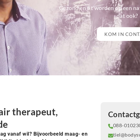
Gezond en fit worden op een natu
dat ook?
KOM IN CON
ir therapeut,
Contact
de
088-01023
aag vanaf wil? Bijvoorbeeld maag- en
tiel@bodysw