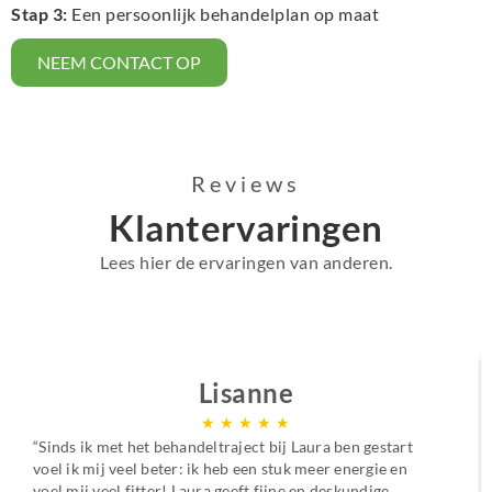
Stap 3:
Een persoonlijk behandelplan op maat
NEEM CONTACT OP
Reviews
Klantervaringen
Lees hier de ervaringen van anderen.
Lisanne
★
★
★
★
★
“Sinds ik met het behandeltraject bij Laura ben gestart
voel ik mij veel beter: ik heb een stuk meer energie en
voel mij veel fitter! Laura geeft fijne en deskundige