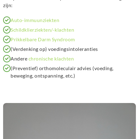
zijn:
Auto-immuunziekten
Schildklierziekten/-klachten
Prikkelbare Darm Syndroom
(Verdenking op) voedingsintoleranties
Andere
chronische klachten
(Preventief) orthomoleculair advies (voeding,
beweging, ontspanning, etc.)