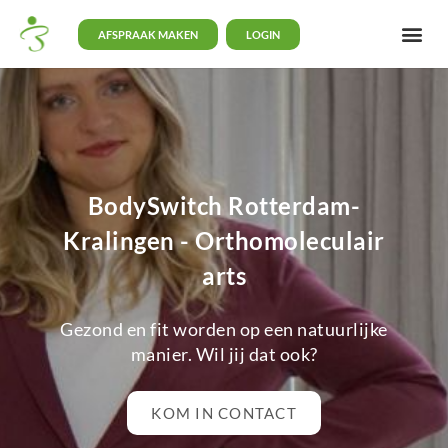
AFSPRAAK MAKEN
LOGIN
BodySwitch Rotterdam-
Kralingen - Orthomoleculair
arts
Gezond en fit worden op een natuurlijke
manier. Wil jij dat ook?
KOM IN CONTACT