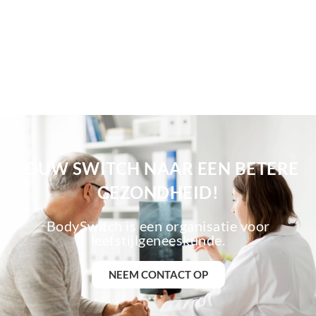
JOUW SWITCH NAAR EEN BETERE
GEZONDHEID!
BodySwitch is een organisatie voor
leefstijlgeneeskunde.
NEEM CONTACT OP