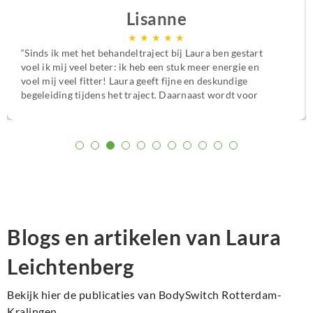
Lisanne
★
★
★
★
★
“Sinds ik met het behandeltraject bij Laura ben gestart
voel ik mij veel beter: ik heb een stuk meer energie en
voel mij veel fitter! Laura geeft fijne en deskundige
begeleiding tijdens het traject. Daarnaast wordt voor
mijn gevoel de echte oorzaak van de klachten aangepakt.
Ik ben heel blij met de aanpak en het resultaat en ik kan
het zeker aanbevelen :)”
Blogs en artikelen van Laura
Leichtenberg
Bekijk hier de publicaties van BodySwitch Rotterdam-
Kralingen