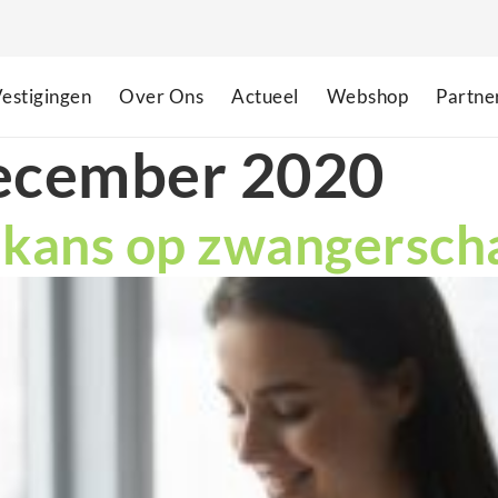
estigingen
Over Ons
Actueel
Webshop
Partne
ecember 2020
 kans op zwangersch