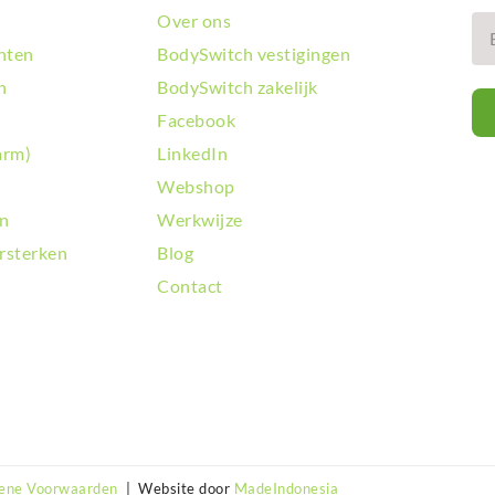
Over ons
hten
BodySwitch vestigingen
n
BodySwitch zakelijk
Facebook
arm)
LinkedIn
Webshop
en
Werkwijze
rsterken
Blog
Contact
ene Voorwaarden
| Website door
MadeIndonesia