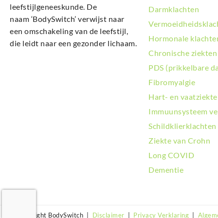
leefstijlgeneeskunde. De
Darmklachten
naam ‘BodySwitch’ verwijst naar
Vermoeidheidsklac
een omschakeling van de leefstijl,
Hormonale klachte
die leidt naar een gezonder lichaam.
Chronische ziekten
PDS (prikkelbare d
Fibromyalgie
Hart- en vaatziekt
Immuunsysteem ve
Schildklierklachten
Ziekte van Crohn
Long COVID
Dementie
© Copyright BodySwitch |
Disclaimer
|
Privacy Verklaring
|
Algem