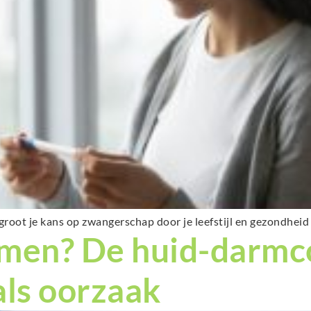
root je kans op zwangerschap door je leefstijl en gezondheid 
men? De huid-darmc
ls oorzaak