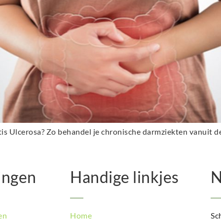
itis Ulcerosa? Zo behandel je chronische darmziekten vanuit d
ingen
Handige linkjes
N
en
Home
Sch