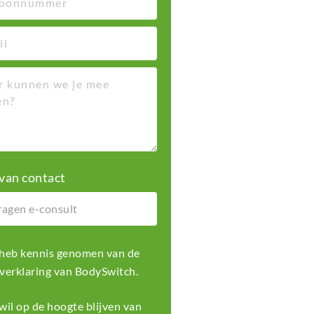
van contact
k heb kennis genomen van de
 verklaring
van BodySwitch.
k wil op de hoogte blijven van