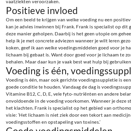
vaatziekten veroorzaken.
Positieve invloed
Om een beeld te krijgen van welke voeding nu een positiev
kan je advies inwinnen bij Frank. Frank is specialist op di
deze manier geholpen. Daarbij is het geen utopie om gehee
help ik je met concrete adviezen wanneer je wilt leren gezon
koken, geef ik aan welke voedingsmiddelen goed voor je h
lichaam bij gebaat is. Want door goed voor je lichaam te zo
behalen. Maar daar kun je vaak best wat hulp bij gebruiken
Voeding is één, voedingssupp
Voeding is één, maar ook gerichte voedingssuppletie is een
goede conditie te houden. Vandaag de dag is voedingssupp
Vitamine B12, C, D, E, vele fyto-nutriënten en andere belan
onvoldoende in de voeding voorkomen. Wanneer je deze sto
het klachten. Frank is specialist op het gebied van orthom
visie: ‘Het lichaam is niet ziek door een tekort aan medici
voedingsstoffen en opstapeling van toxines.’
Goede voedingsmiddelen