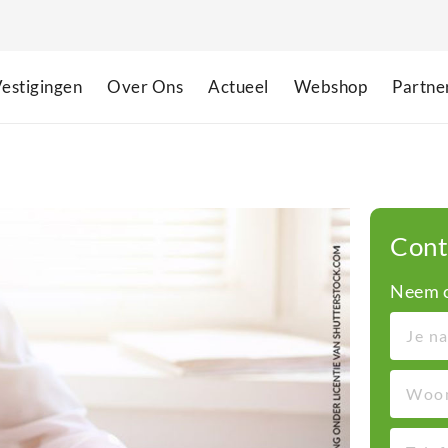
estigingen
Over Ons
Actueel
Webshop
Partne
Cont
Neem c