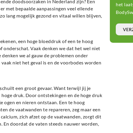
ende doodsoorzaken in Nederland zijn? Een
het laa
t er met bepaalde aanpassingen veel ellende
BodySwi
lang mogelijk gezond en vitaal willen blijven,
VER
tekenen, een hoge bloeddruk of een te hoog
of onderschat. Vaak denken we dat het wel niet
atie denken we al gauw de problemen onder
as vaak niet het geval is en de voorbodes worden
huilt een groot gevaar. Want terwijl jij je
n hoge druk. Door ontstekingen en de hoge druk
e ogen en nieren ontstaan. Een te hoog
chten de vaatwanden te repareren, zeg maar een
calcium, zich afzet op de vaatwanden, zorgt dit
n. En doordat de vaten steeds nauwer worden,