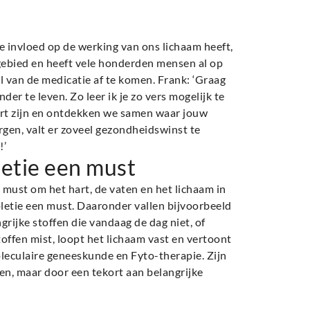
e invloed op de werking van ons lichaam heeft,
t gebied en heeft vele honderden mensen al op
l van de medicatie af te komen. Frank: ‘Graag
der te leven. Zo leer ik je zo vers mogelijk te
art zijn en ontdekken we samen waar jouw
rgen, valt er zoveel gezondheidswinst te
!’
letie een must
 must om het hart, de vaten en het lichaam in
letie een must. Daaronder vallen bijvoorbeeld
grijke stoffen die vandaag de dag niet, of
ffen mist, loopt het lichaam vast en vertoont
oleculaire geneeskunde en Fyto-therapie. Zijn
jnen, maar door een tekort aan belangrijke