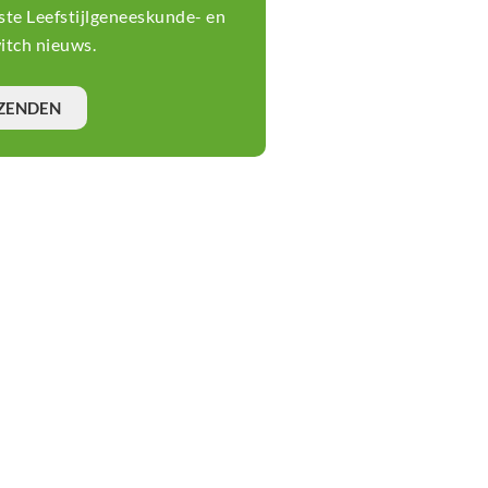
tste Leefstijlgeneeskunde- en
tch nieuws.
ZENDEN