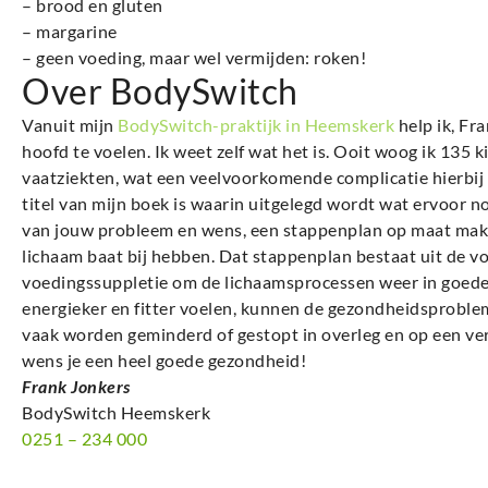
– brood en gluten
– margarine
– geen voeding, maar wel vermijden: roken!
Over BodySwitch
Vanuit mijn
BodySwitch-praktijk in Heemskerk
help ik, Fra
hoofd te voelen. Ik weet zelf wat het is. Ooit woog ik 135 
vaatziekten, wat een veelvoorkomende complicatie hierbij 
titel van mijn boek is waarin uitgelegd wordt wat ervoor no
van jouw probleem en wens, een stappenplan op maat make
lichaam baat bij hebben. Dat stappenplan bestaat uit de voe
voedingssuppletie om de lichaamsprocessen weer in goede 
energieker en fitter voelen, kunnen de gezondheidsprobl
vaak worden geminderd of gestopt in overleg en op een vera
wens je een heel goede gezondheid!
Frank Jonkers
BodySwitch Heemskerk
0251 – 234 000