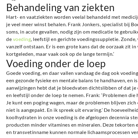
Behandeling van ziekten
Hart- en vaatziekten worden veelal behandeld met medicijn
je veel meer winst behalen. Frank Jonkers, specialist bij B
soms, in acute gevallen, nodig zijn om medicatie te gebrui
de
voeding
, leefstijl en gerichte voedingssuppletie. Zonde
vanzelf ontstaan. Er is een grote kans dat de oorzaak zit in 
kortgeleden, maar vaak ook op de lange termijn.’
Voeding onder de loep
Goede voeding, en daar vallen vandaag de dag ook voeding
een gezonde fysieke en mentale balans te handhaven, en is 
aanwijzingen hebt dat je bloedvaten dichtslibben of dat je
en leefstijl onder de loep te nemen. Frank: ‘Problemen die h
Je kunt een poging wagen, maar de problemen blijven zich
niet is aangepakt. En ik spreek uit ervaring.’ De hoeveelhe
koolhydraten in onze voeding is de afgelopen decennia s
producten minder vitamines en mineralen. Deze tekorten 
en transvetinname kunnen normale lichaamsprocessen vers