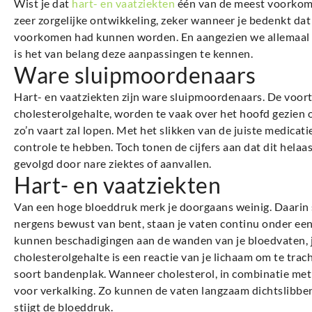
Wist je dat
hart- en vaatziekten
één van de meest voorkom
zeer zorgelijke ontwikkeling, zeker wanneer je bedenkt da
voorkomen had kunnen worden. En aangezien we allemaal zo 
is het van belang deze aanpassingen te kennen.
Ware sluipmoordenaars
Hart- en vaatziekten zijn ware sluipmoordenaars. De voor
cholesterolgehalte, worden te vaak over het hoofd gezien 
zo’n vaart zal lopen. Met het slikken van de juiste medic
controle te hebben. Toch tonen de cijfers aan dat dit hela
gevolgd door nare ziektes of aanvallen.
Hart- en vaatziekten
Van een hoge bloeddruk merk je doorgaans weinig. Daarin sc
nergens bewust van bent, staan je vaten continu onder ee
kunnen beschadigingen aan de wanden van je bloedvaten, j
cholesterolgehalte is een reactie van je lichaam om te tra
soort bandenplak. Wanneer cholesterol, in combinatie met 
voor verkalking. Zo kunnen de vaten langzaam dichtslibbe
stijgt de bloeddruk.