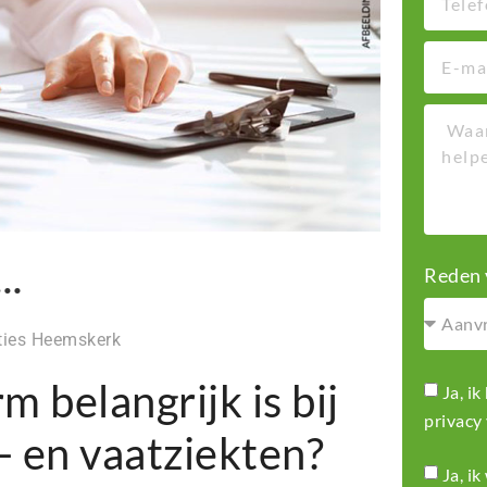
……
Reden 
ties Heemskerk
m belangrijk is bij
Ja, i
privacy
- en vaatziekten?
Ja, i