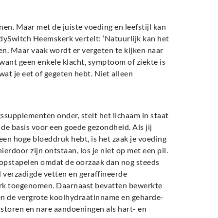
en. Maar met de juiste voeding en leefstijl kan
odySwitch Heemskerk vertelt: ‘Natuurlijk kan het
ken. Maar vaak wordt er vergeten te kijken naar
, want geen enkele klacht, symptoom of ziekte is
wat je eet of gegeten hebt. Niet alleen
ssupplementen onder, stelt het lichaam in staat
de basis voor een goede gezondheid. Als jij
 een hoge bloeddruk hebt, is het zaak je voeding
ierdoor zijn ontstaan, los je niet op met een pil.
 opstapelen omdat de oorzaak dan nog steeds
id verzadigde vetten en geraffineerde
terk toegenomen. Daarnaast bevatten bewerkte
en de vergrote koolhydraatinname en geharde-
toren en nare aandoeningen als hart- en