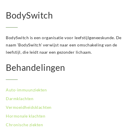
BodySwitch Hilversum
BodySwitch Hoeksche Waard
BodySwitch
BodySwitch Hoofddorp
BodySwitch Hoorn
BodySwitch Kampen
BodySwitch Kerkrade
BodySwitch is een organisatie voor leefstijlgeneeskunde. De
BodySwitch Krimpenerwaard
naam ‘BodySwitch’ verwijst naar een omschakeling van de
BodySwitch Leeuwarden
leefstijl, die leidt naar een gezonder lichaam.
BodySwitch Leiden
BodySwitch Lelystad
Behandelingen
BodySwitch Maastricht
BodySwitch Nieuwegein
BodySwitch Nijkerk
Auto-immuunziekten
BodySwitch Nijmegen
BodySwitch Oss
Darmklachten
BodySwitch Purmerend
Vermoeidheidsklachten
BodySwitch Roosendaal
Hormonale klachten
BodySwitch Rotterdam-Centrum
Chronische ziekten
BodySwitch Rotterdam-Kralingen