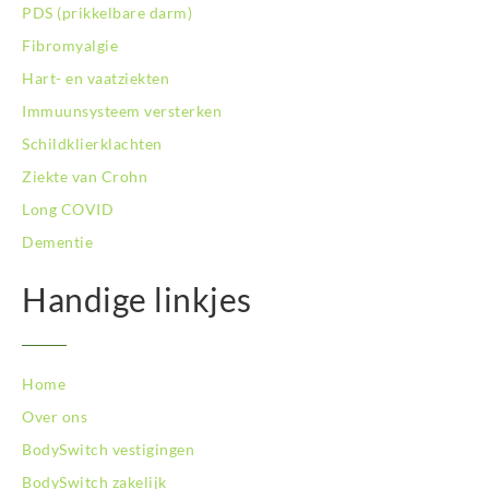
BodySwitch Rotterdam-Oost
PDS (prikkelbare darm)
BodySwitch Schiedam
Fibromyalgie
BodySwitch Son en Breugel
Hart- en vaatziekten
BodySwitch Tiel
Immuunsysteem versterken
BodySwitch Tilburg
BodySwitch Utrecht
Schildklierklachten
BodySwitch Veluwe
Ziekte van Crohn
BodySwitch Venlo
Long COVID
BodySwitch Vlaardingen
Dementie
BodySwitch Wageningen
BodySwitch Westland
Handige linkjes
BodySwitch Zaandam
BodySwitch Zeist
BodySwitch Zoetermeer
BodySwitch Zuid-Kennemerland
Home
BodySwitch Zuid-Limburg
Over ons
BodySwitch Zwolle
BodySwitch vestigingen
BodySwitch zakelijk