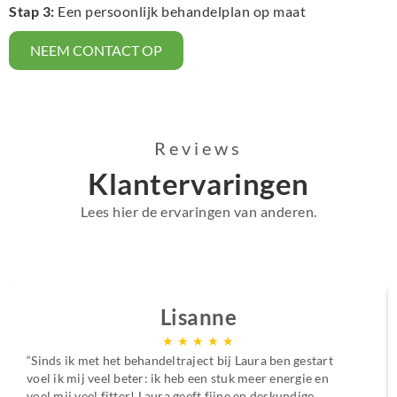
Stap 3:
Een persoonlijk behandelplan op maat
NEEM CONTACT OP
Reviews
Klantervaringen
Lees hier de ervaringen van anderen.
Lisanne
★
★
★
★
★
“Sinds ik met het behandeltraject bij Laura ben gestart
voel ik mij veel beter: ik heb een stuk meer energie en
voel mij veel fitter! Laura geeft fijne en deskundige