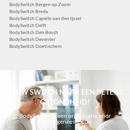
BodySwitch Bergen op Zoom
BodySwitch Breda
BodySwitch Capelle aan den Ijssel
BodySwitch Delft
BodySwitch Den Bosch
BodySwitch Deventer
BodySwitch Doetinchem
BodySwitch Dordrecht
BodySwitch Ede
BodySwitch Eindhoven
BodySwitch Emmen
BodySwitch Enschede
BodySwitch Gilze-Rijen
JOUW SWITCH NAAR EEN BETERE
BodySwitch Goeree-Overflakkee
GEZONDHEID!
BodySwitch Gouda
BodySwitch Groningen-Centrum
BodySwitch is een organisatie voor
BodySwitch Haaglanden-Oost
leefstijlgeneeskunde.
BodySwitch Haarlem
BodySwitch Heemskerk