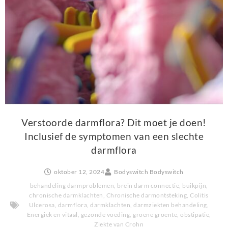
Verstoorde darmflora? Dit moet je doen!
Inclusief de symptomen van een slechte
darmflora
oktober 12, 2024
Bodyswitch Bodyswitch
behandeling darmproblemen
,
brein darm connectie
,
buikpijn
,
chronische darmklachten
,
Chronische darmontsteking
,
Colitis
Ulcerosa
,
darmflora
,
darmklachten
,
darmziekten behandeling
,
Energiek en vitaal
,
gezonde voeding
,
groene groente
,
obstipatie
,
Ziekte van Crohn