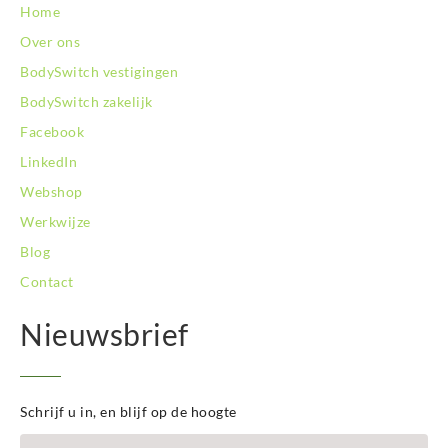
Home
BodySwitch Zuid-Kennemerland
BodySwitch Zuid-Limburg
Over ons
BodySwitch Zwolle
BodySwitch vestigingen
BodySwitch zakelijk
Facebook
LinkedIn
Webshop
Werkwijze
Blog
Contact
Nieuwsbrief
Schrijf u in, en blijf op de hoogte