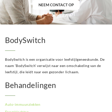
NEEM CONTACT OP
BodySwitch Heerlen
BodySwitch Helmond
BodySwitch Hengelo OV
BodySwitch Het Gooi
BodySwitch Hilversum
BodySwitch Hoeksche Waard
BodySwitch
BodySwitch Hoofddorp
BodySwitch Hoorn
BodySwitch Kampen
BodySwitch is een organisatie voor leefstijlgeneeskunde. De
BodySwitch Kerkrade
BodySwitch Krimpenerwaard
naam ‘BodySwitch’ verwijst naar een omschakeling van de
BodySwitch Leeuwarden
leefstijl, die leidt naar een gezonder lichaam.
BodySwitch Leiden
Behandelingen
BodySwitch Lelystad
BodySwitch Maastricht
BodySwitch Nieuwegein
BodySwitch Nijkerk
Auto-immuunziekten
BodySwitch Nijmegen
Darmklachten