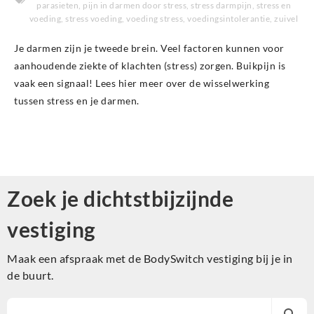
parasieten
,
pijn in darmen door stress
,
stress darmpijn
,
stress en
voeding
,
stress voeding
,
voeding stress
,
voedingsintolerantie
,
zuivel
Je darmen zijn je tweede brein. Veel factoren kunnen voor
aanhoudende ziekte of klachten (stress) zorgen. Buikpijn is
vaak een signaal! Lees hier meer over de wisselwerking
tussen stress en je darmen.
Zoek je dichtstbijzijnde
vestiging
Maak een afspraak met de BodySwitch vestiging bij je in
de buurt.