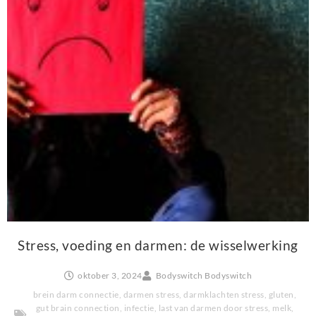
Stress, voeding en darmen: de wisselwerking
oktober 3, 2024
Bodyswitch Bodyswitch
brein darm connectie
,
darmen stress
,
darmklachten stress
,
gluten
,
gut brain connection
,
infectie
,
last van darmen door stress
,
melk
,