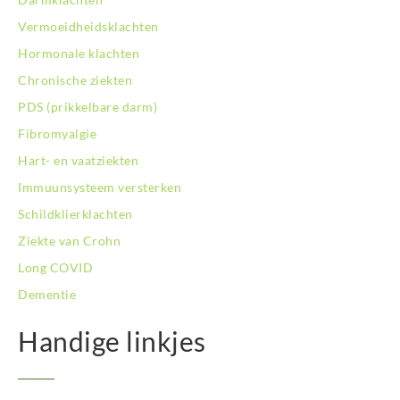
BodySwitch Oss
Vermoeidheidsklachten
BodySwitch Purmerend
BodySwitch Roosendaal
Hormonale klachten
BodySwitch Rotterdam-Centrum
Chronische ziekten
BodySwitch Rotterdam-Kralingen
PDS (prikkelbare darm)
BodySwitch Rotterdam-Oost
Fibromyalgie
BodySwitch Schiedam
BodySwitch Son en Breugel
Hart- en vaatziekten
BodySwitch Tiel
Immuunsysteem versterken
BodySwitch Tilburg
Schildklierklachten
BodySwitch Utrecht
Ziekte van Crohn
BodySwitch Veluwe
BodySwitch Venlo
Long COVID
BodySwitch Vlaardingen
Dementie
BodySwitch Wageningen
BodySwitch Westland
Handige linkjes
BodySwitch Zaandam
BodySwitch Zeist
BodySwitch Zoetermeer