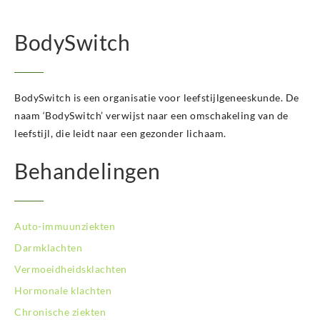
BodySwitch Hilversum
BodySwitch Hoeksche Waard
BodySwitch
BodySwitch Hoofddorp
BodySwitch Hoorn
BodySwitch Kampen
BodySwitch is een organisatie voor leefstijlgeneeskunde. De
BodySwitch Kerkrade
BodySwitch Krimpenerwaard
naam ‘BodySwitch’ verwijst naar een omschakeling van de
BodySwitch Leeuwarden
leefstijl, die leidt naar een gezonder lichaam.
BodySwitch Leiden
Behandelingen
BodySwitch Lelystad
BodySwitch Maastricht
BodySwitch Nieuwegein
BodySwitch Nijkerk
Auto-immuunziekten
BodySwitch Nijmegen
Darmklachten
BodySwitch Oss
Vermoeidheidsklachten
BodySwitch Purmerend
BodySwitch Roosendaal
Hormonale klachten
BodySwitch Rotterdam-Centrum
Chronische ziekten