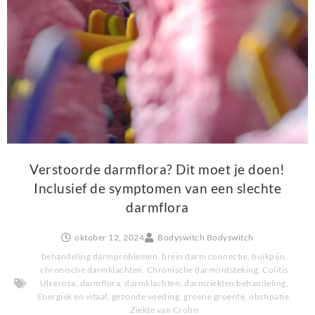
Verstoorde darmflora? Dit moet je doen!
Inclusief de symptomen van een slechte
darmflora
oktober 12, 2024
Bodyswitch Bodyswitch
behandeling darmproblemen
,
brein darm connectie
,
buikpijn
,
chronische darmklachten
,
Chronische darmontsteking
,
Colitis
Ulcerosa
,
darmflora
,
darmklachten
,
darmziekten behandeling
,
Energiek en vitaal
,
gezonde voeding
,
groene groente
,
obstipatie
,
Ziekte van Crohn