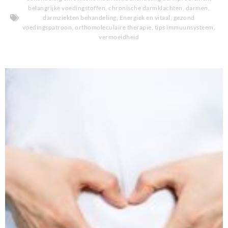
belangrijke voedingstoffen
,
chronische darmklachten
,
darmen
,
darmziekten behandeling
,
Energiek en vitaal
,
gezond
voedingspatroon
,
orthomoleculaire therapie
,
tips immuunsysteem
,
vermoeidheid