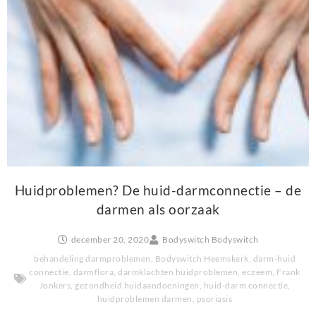
Huidproblemen? De huid-darmconnectie – de
darmen als oorzaak
december 20, 2020
Bodyswitch Bodyswitch
behandeling darmproblemen
,
Bodyswitch Heemskerk
,
darm-huid
connectie
,
darmflora
,
darmklachten huidproblemen
,
eczeem
,
Frank
Jonkers
,
gezondheid huidaandoeningen
,
huid-darm connectie
,
huidproblemen darmen
,
psoriasis