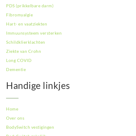
BodySwitch Rotterdam-Kralingen
PDS (prikkelbare darm)
BodySwitch Rotterdam-Oost
Fibromyalgie
BodySwitch Schiedam
BodySwitch Son en Breugel
Hart- en vaatziekten
BodySwitch Tiel
Immuunsysteem versterken
BodySwitch Tilburg
Schildklierklachten
BodySwitch Utrecht
Ziekte van Crohn
BodySwitch Veluwe
BodySwitch Venlo
Long COVID
BodySwitch Vlaardingen
Dementie
BodySwitch Wageningen
BodySwitch Westland
Handige linkjes
BodySwitch Zaandam
BodySwitch Zeist
BodySwitch Zoetermeer
Home
BodySwitch Zuid-Kennemerland
BodySwitch Zuid-Limburg
Over ons
BodySwitch Zwolle
BodySwitch vestigingen