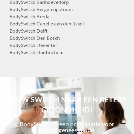
BodySwitch Badhoevedorp
BodySwitch Bergen op Zoom
BodySwitch Breda
BodySwitch Capelle aan den Ijssel
BodySwitch Delft
BodySwitch Den Bosch
BodySwitch Deventer
BodySwitch Doetinchem
BodySwitch Dordrecht
BodySwitch Ede
BodySwitch Eindhoven
BodySwitch Emmen
BodySwitch Enschede
BodySwitch Gilze-Rijen
JOUW SWITCH NAAR EEN BETERE
BodySwitch Goeree-Overflakkee
GEZONDHEID!
BodySwitch Gouda
BodySwitch Groningen-Centrum
BodySwitch is een organisatie voor
BodySwitch Haaglanden-Oost
leefstijlgeneeskunde.
BodySwitch Haarlem