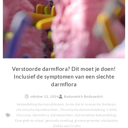
Verstoorde darmflora? Dit moet je doen!
Inclusief de symptomen van een slechte
darmflora
oktober 12, 2024
Bodyswitch Bodyswitch
behandeling darmproblemen
,
brein darm connectie
,
buikpijn
,
chronische darmklachten
,
Chronische darmontsteking
,
Colitis
Ulcerosa
,
darmflora
,
darmklachten
,
darmziekten behandeling
,
Energiek en vitaal
,
gezonde voeding
,
groene groente
,
obstipatie
,
Ziekte van Crohn