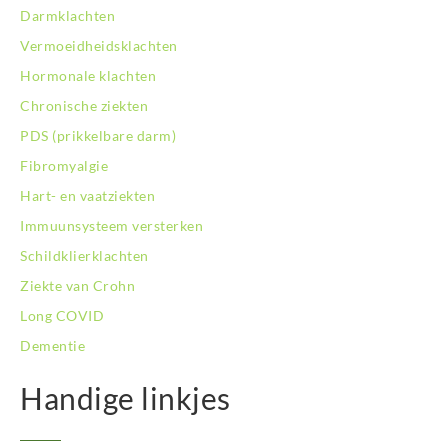
Darmklachten
BodySwitch Oss
Vermoeidheidsklachten
BodySwitch Purmerend
BodySwitch Roosendaal
Hormonale klachten
BodySwitch Rotterdam-Centrum
Chronische ziekten
BodySwitch Rotterdam-Kralingen
PDS (prikkelbare darm)
BodySwitch Rotterdam-Oost
Fibromyalgie
BodySwitch Schiedam
BodySwitch Son en Breugel
Hart- en vaatziekten
BodySwitch Tiel
Immuunsysteem versterken
BodySwitch Tilburg
Schildklierklachten
BodySwitch Utrecht
Ziekte van Crohn
BodySwitch Veluwe
BodySwitch Venlo
Long COVID
BodySwitch Vlaardingen
Dementie
BodySwitch Wageningen
BodySwitch Westland
Handige linkjes
BodySwitch Zaandam
BodySwitch Zeist