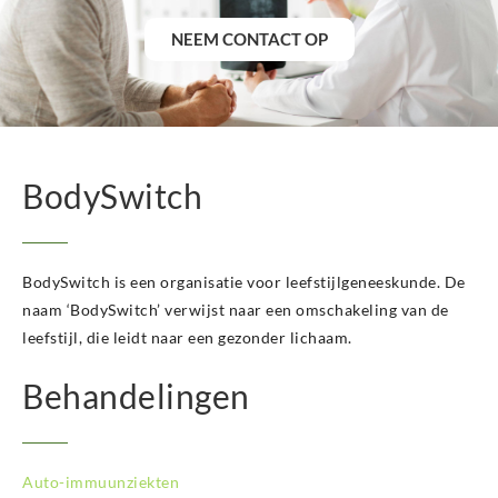
BodySwitch Heemskerk
NEEM CONTACT OP
BodySwitch Heerlen
BodySwitch Helmond
BodySwitch Hengelo OV
BodySwitch Het Gooi
BodySwitch Hilversum
BodySwitch Hoeksche Waard
BodySwitch
BodySwitch Hoofddorp
BodySwitch Hoorn
BodySwitch Kampen
BodySwitch is een organisatie voor leefstijlgeneeskunde. De
BodySwitch Kerkrade
BodySwitch Krimpenerwaard
naam ‘BodySwitch’ verwijst naar een omschakeling van de
BodySwitch Leeuwarden
leefstijl, die leidt naar een gezonder lichaam.
BodySwitch Leiden
Behandelingen
BodySwitch Lelystad
BodySwitch Maastricht
BodySwitch Nieuwegein
BodySwitch Nijkerk
Auto-immuunziekten
BodySwitch Nijmegen