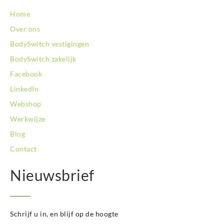
BodySwitch Zoetermeer
Home
BodySwitch Zuid-Kennemerland
BodySwitch Zuid-Limburg
Over ons
BodySwitch Zwolle
BodySwitch vestigingen
BodySwitch zakelijk
Facebook
LinkedIn
Webshop
Werkwijze
Blog
Contact
Nieuwsbrief
Schrijf u in, en blijf op de hoogte