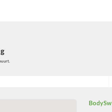
ng
buurt.