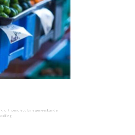
rk
,
orthomoleculaire geneeskunde
,
vulling