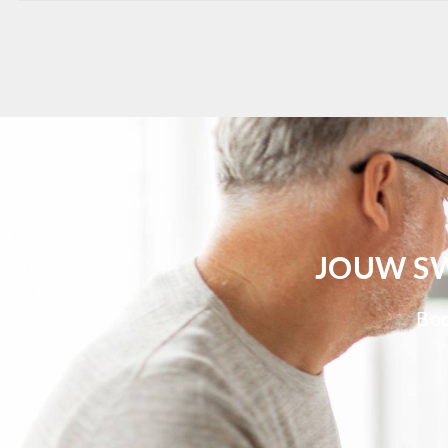
JOUW SW
Bod