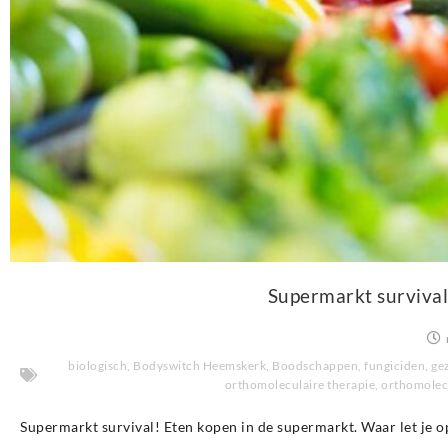
Supermarkt survival
biologisch
,
Bodyswitch Heemskerk
,
Boodschappen
,
fungiciden
,
ge
orthomoleculaire therapie
,
orthomolec
Supermarkt survival! Eten kopen in de supermarkt. Waar let je o