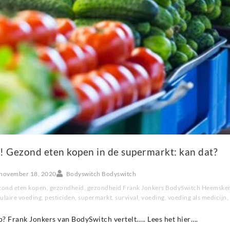
! Gezond eten kopen in de supermarkt: kan dat?
november 18, 2020
Bodyswitch Bodyswitch
zond eten kopen
,
gezondheid
,
gezondheid Frank Jonkers BodySwitch Heemske
ulaire voeding
,
pesticiden
,
supermarkt
,
survival
,
voeding
,
voeding als medicijn
,
p? Frank Jonkers van BodySwitch vertelt….. Lees het hier….