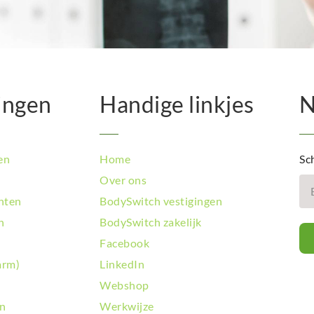
BodySwit
BodySwi
BodySwit
BodySwit
BodySwit
ingen
Handige linkjes
N
BodySwit
BodySwit
BodySwit
BodySwit
en
Home
Sch
BodySwit
Over ons
BodySwit
hten
BodySwitch vestigingen
BodySwit
BodySwi
n
BodySwitch zakelijk
BodySwit
Facebook
BodySwit
arm)
LinkedIn
BodySwit
Webshop
BodySwit
BodySwit
en
Werkwijze