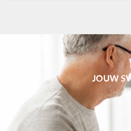
JOUW SW
Bod