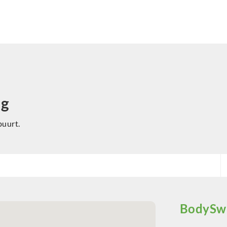
ng
buurt.