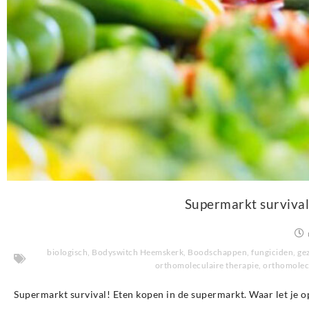
Supermarkt survival
biologisch
,
Bodyswitch Heemskerk
,
Boodschappen
,
fungiciden
,
ge
orthomoleculaire therapie
,
orthomolec
Supermarkt survival! Eten kopen in de supermarkt. Waar let je o