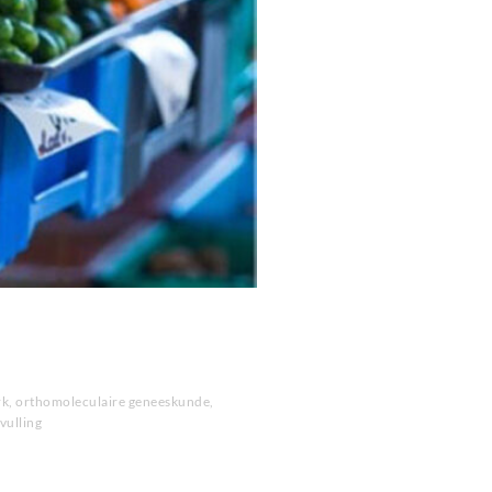
rk
,
orthomoleculaire geneeskunde
,
vulling