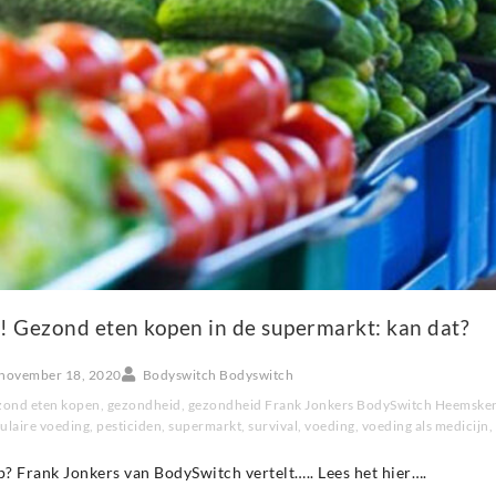
! Gezond eten kopen in de supermarkt: kan dat?
november 18, 2020
Bodyswitch Bodyswitch
zond eten kopen
,
gezondheid
,
gezondheid Frank Jonkers BodySwitch Heemske
ulaire voeding
,
pesticiden
,
supermarkt
,
survival
,
voeding
,
voeding als medicijn
,
p? Frank Jonkers van BodySwitch vertelt….. Lees het hier….