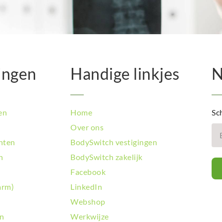
BodySwit
BodySwi
BodySwit
BodySwit
BodySwit
ingen
Handige linkjes
N
BodySwit
BodySwit
BodySwit
BodySwit
en
Home
Sch
BodySwit
Over ons
BodySwit
hten
BodySwitch vestigingen
BodySwit
BodySwi
n
BodySwitch zakelijk
BodySwit
Facebook
BodySwit
arm)
LinkedIn
BodySwit
Webshop
BodySwit
BodySwit
en
Werkwijze