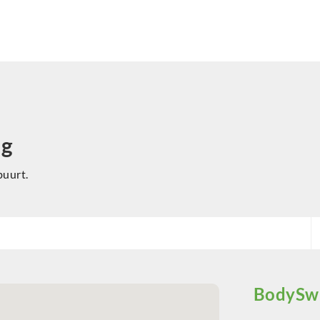
ng
buurt.