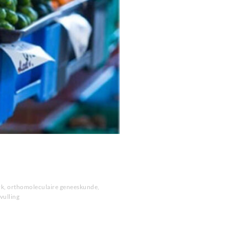
rk
,
orthomoleculaire geneeskunde
,
vulling