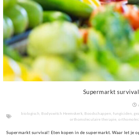
Supermarkt survival
biologisch
,
Bodyswitch Heemskerk
,
Boodschappen
,
fungiciden
,
ge
orthomoleculaire therapie
,
orthomolec
Supermarkt survival! Eten kopen in de supermarkt. Waar let je o