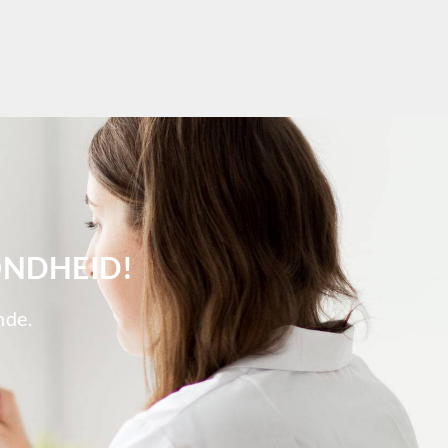
ch Dordrecht
ch Ede
ch Eindhoven
tch Emmen
ch Enschede
ch Gilze-Rijen
ch Goeree-Overflakkee
tch Gouda
ch Groningen-Centrum
ch Haaglanden-Oost
ch Haarlem
ONDHEID!
tch Heemskerk
ch Heerlen
nde.
tch Helmond
ch Hengelo OV
ch Het Gooi
ch Hilversum
ch Hoeksche Waard
ch Hoofddorp