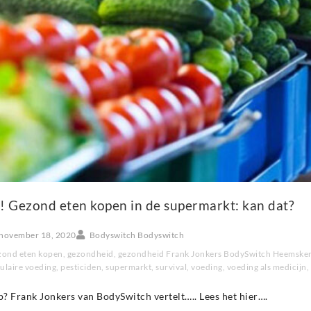
! Gezond eten kopen in de supermarkt: kan dat?
november 18, 2020
Bodyswitch Bodyswitch
zond eten kopen
,
gezondheid
,
gezondheid Frank Jonkers BodySwitch Heemske
ulaire voeding
,
pesticiden
,
supermarkt
,
survival
,
voeding
,
voeding als medicijn
,
p? Frank Jonkers van BodySwitch vertelt….. Lees het hier….