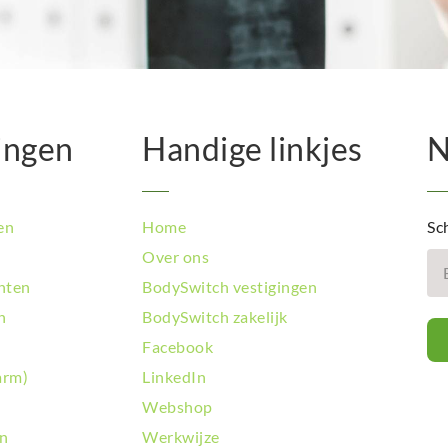
BodySwit
BodySwi
BodySwit
BodySwit
BodySwit
ingen
Handige linkjes
N
BodySwit
BodySwit
BodySwit
BodySwit
en
Home
Sch
BodySwit
Over ons
BodySwit
hten
BodySwitch vestigingen
BodySwit
BodySwi
n
BodySwitch zakelijk
BodySwit
Facebook
BodySwit
arm)
LinkedIn
BodySwit
Webshop
BodySwit
BodySwit
en
Werkwijze