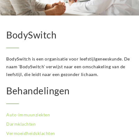
BodySwitch Hengelo OV
BodySwitch Het Gooi
BodySwitch Hilversum
BodySwitch Hoeksche Waard
BodySwitch
BodySwitch Hoofddorp
BodySwitch Hoorn
BodySwitch Kampen
BodySwitch is een organisatie voor leefstijlgeneeskunde. De
BodySwitch Kerkrade
BodySwitch Krimpenerwaard
naam ‘BodySwitch’ verwijst naar een omschakeling van de
BodySwitch Leeuwarden
leefstijl, die leidt naar een gezonder lichaam.
BodySwitch Leiden
Behandelingen
BodySwitch Lelystad
BodySwitch Maastricht
BodySwitch Nieuwegein
BodySwitch Nijkerk
Auto-immuunziekten
BodySwitch Nijmegen
Darmklachten
BodySwitch Oss
Vermoeidheidsklachten
BodySwitch Purmerend