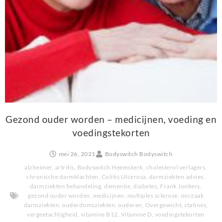
Gezond ouder worden – medicijnen, voeding en
voedingstekorten
mei 26, 2021
Bodyswitch Bodyswitch
alzheimer
,
artritis
,
Bodyswitch Heemskerk
,
cholesterol verlagers
,
chronische darmklachten
,
Colitis Ulcerosa
,
darmziekten advies
,
darmziekten behandeling
,
dementie
,
diabetes
,
Frank Jonkers
,
gezond ouder worden
,
medicijnen
,
multiples sclerose
,
oorzaak
darmziekten
,
ouderdomsziekten
,
ouderen
,
Overgewicht
,
statines
,
vergeetachtigheid
,
vitamine B12
,
Vitamine D
,
voedingstekorten