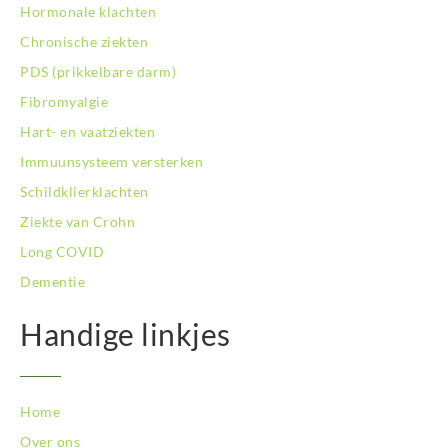
BodySwitch Roosendaal
Hormonale klachten
BodySwitch Rotterdam-Centrum
Chronische ziekten
BodySwitch Rotterdam-Kralingen
PDS (prikkelbare darm)
BodySwitch Rotterdam-Oost
Fibromyalgie
BodySwitch Schiedam
BodySwitch Son en Breugel
Hart- en vaatziekten
BodySwitch Tiel
Immuunsysteem versterken
BodySwitch Tilburg
Schildklierklachten
BodySwitch Utrecht
Ziekte van Crohn
BodySwitch Veluwe
BodySwitch Venlo
Long COVID
BodySwitch Vlaardingen
Dementie
BodySwitch Wageningen
BodySwitch Westland
Handige linkjes
BodySwitch Zaandam
BodySwitch Zeist
BodySwitch Zoetermeer
Home
BodySwitch Zuid-Kennemerland
BodySwitch Zuid-Limburg
Over ons