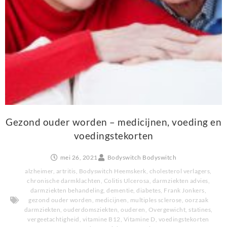
Gezond ouder worden – medicijnen, voeding en
voedingstekorten
mei 26, 2021
Bodyswitch Bodyswitch
alzheimer
,
artritis
,
Bodyswitch Heemskerk
,
cholesterol verlagers
,
chronische darmklachten
,
Colitis Ulcerosa
,
darmziekten advies
,
darmziekten behandeling
,
dementie
,
diabetes
,
Frank Jonkers
,
gezond ouder worden
,
medicijnen
,
multiples sclerose
,
oorzaak
darmziekten
,
ouderdomsziekten
,
ouderen
,
Overgewicht
,
statines
,
vergeetachtigheid
,
vitamine B12
,
Vitamine D
,
voedingstekorten