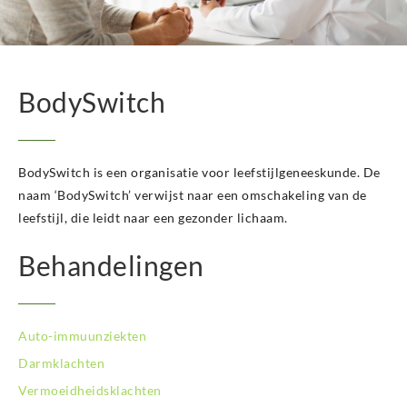
BodySwitch Hengelo OV
BodySwitch Het Gooi
BodySwitch Hilversum
BodySwitch Hoeksche Waard
BodySwitch
BodySwitch Hoofddorp
BodySwitch Hoorn
BodySwitch Kampen
BodySwitch is een organisatie voor leefstijlgeneeskunde. De
BodySwitch Kerkrade
BodySwitch Krimpenerwaard
naam ‘BodySwitch’ verwijst naar een omschakeling van de
BodySwitch Leeuwarden
leefstijl, die leidt naar een gezonder lichaam.
BodySwitch Leiden
Behandelingen
BodySwitch Lelystad
BodySwitch Maastricht
BodySwitch Nieuwegein
BodySwitch Nijkerk
Auto-immuunziekten
BodySwitch Nijmegen
Darmklachten
BodySwitch Oss
Vermoeidheidsklachten
BodySwitch Purmerend