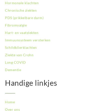
BodySwitch Roosendaal
Hormonale klachten
BodySwitch Rotterdam-Centrum
Chronische ziekten
BodySwitch Rotterdam-Kralingen
PDS (prikkelbare darm)
BodySwitch Rotterdam-Oost
Fibromyalgie
BodySwitch Schiedam
BodySwitch Son en Breugel
Hart- en vaatziekten
BodySwitch Tiel
Immuunsysteem versterken
BodySwitch Tilburg
Schildklierklachten
BodySwitch Utrecht
Ziekte van Crohn
BodySwitch Veluwe
BodySwitch Venlo
Long COVID
BodySwitch Vlaardingen
Dementie
BodySwitch Wageningen
BodySwitch Westland
Handige linkjes
BodySwitch Zaandam
BodySwitch Zeist
BodySwitch Zoetermeer
Home
BodySwitch Zuid-Kennemerland
BodySwitch Zuid-Limburg
Over ons