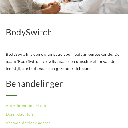
BodySwitch Hengelo OV
BodySwitch Het Gooi
BodySwitch Hilversum
BodySwitch Hoeksche Waard
BodySwitch
BodySwitch Hoofddorp
BodySwitch Hoorn
BodySwitch Kampen
BodySwitch is een organisatie voor leefstijlgeneeskunde. De
BodySwitch Kerkrade
BodySwitch Krimpenerwaard
naam ‘BodySwitch’ verwijst naar een omschakeling van de
BodySwitch Leeuwarden
leefstijl, die leidt naar een gezonder lichaam.
BodySwitch Leiden
Behandelingen
BodySwitch Lelystad
BodySwitch Maastricht
BodySwitch Nieuwegein
BodySwitch Nijkerk
Auto-immuunziekten
BodySwitch Nijmegen
Darmklachten
BodySwitch Oss
Vermoeidheidsklachten
BodySwitch Purmerend