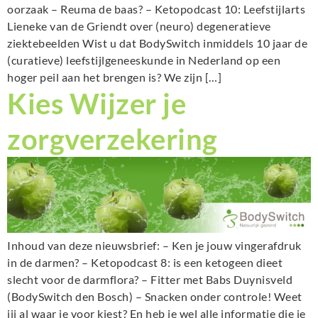
oorzaak – Reuma de baas? – Ketopodcast 10: Leefstijlarts
Lieneke van de Griendt over (neuro) degeneratieve
ziektebeelden Wist u dat BodySwitch inmiddels 10 jaar de
(curatieve) leefstijlgeneeskunde in Nederland op een
hoger peil aan het brengen is? We zijn […]
Kies Wijzer je
zorgverzekering
Inhoud van deze nieuwsbrief: – Ken je jouw vingerafdruk
in de darmen? – Ketopodcast 8: is een ketogeen dieet
slecht voor de darmflora? – Fitter met Babs Duynisveld
(BodySwitch den Bosch) – Snacken onder controle! Weet
jij al waar je voor kiest? En heb je wel alle informatie die je