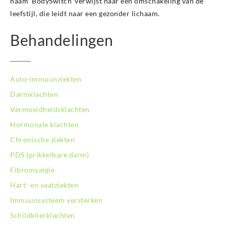
naam ‘BodySwitch’ verwijst naar een omschakeling van de
leefstijl, die leidt naar een gezonder lichaam.
Behandelingen
Auto-immuunziekten
Darmklachten
Vermoeidheidsklachten
Hormonale klachten
Chronische ziekten
PDS (prikkelbare darm)
Fibromyalgie
Hart- en vaatziekten
Immuunsysteem versterken
Schildklierklachten