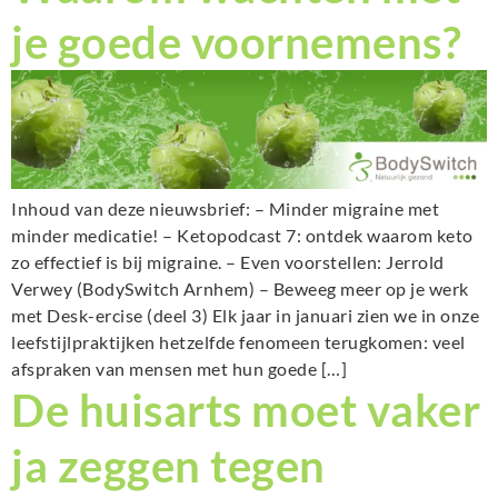
je goede voornemens?
Inhoud van deze nieuwsbrief: – Minder migraine met
minder medicatie! – Ketopodcast 7: ontdek waarom keto
zo effectief is bij migraine. – Even voorstellen: Jerrold
Verwey (BodySwitch Arnhem) – Beweeg meer op je werk
met Desk-ercise (deel 3) Elk jaar in januari zien we in onze
leefstijlpraktijken hetzelfde fenomeen terugkomen: veel
afspraken van mensen met hun goede […]
De huisarts moet vaker
ja zeggen tegen