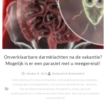
Onverklaarbare darmklachten na de vakantie?
Mogelijk is er een parasiet met u meegereisd!
oktober 8, 2021
Bodyswitch Bodyswitch
behandeling chronische klachten
,
behandeling darmproblemen
,
belangrijke voedingstoffen
,
chronische darmklachten
,
darmen
,
darmziekten behandeling
,
Energiek en vitaal
,
gezond
voedingspatroon
,
orthomoleculaire therapie
,
tips immuunsysteem
,
vermoeidheid