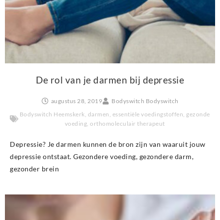
De rol van je darmen bij depressie
augustus 28, 2019
Bodyswitch Bodyswitch
Bodyswitch Heemskerk
,
darmen
,
essentiële voedingstoffen
,
gezonde
voeding
,
orthomoleculair therapeut
Depressie? Je darmen kunnen de bron zijn van waaruit jouw
depressie ontstaat. Gezondere voeding, gezondere darm,
gezonder brein