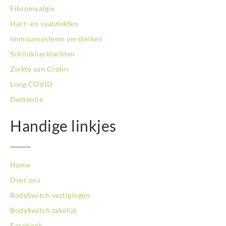
Fibromyalgie
BodySwitch Schiedam
BodySwitch Son en Breugel
Hart- en vaatziekten
BodySwitch Tiel
Immuunsysteem versterken
BodySwitch Tilburg
Schildklierklachten
BodySwitch Utrecht
Ziekte van Crohn
BodySwitch Veluwe
BodySwitch Venlo
Long COVID
BodySwitch Vlaardingen
Dementie
BodySwitch Wageningen
BodySwitch Westland
Handige linkjes
BodySwitch Zaandam
BodySwitch Zeist
BodySwitch Zoetermeer
Home
BodySwitch Zuid-Kennemerland
BodySwitch Zuid-Limburg
Over ons
BodySwitch Zwolle
BodySwitch vestigingen
BodySwitch zakelijk
Facebook