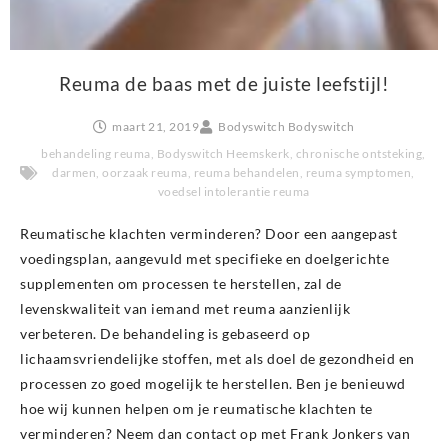
Reuma de baas met de juiste leefstijl!
maart 21, 2019
Bodyswitch Bodyswitch
behandeling reuma
,
Bodyswitch Heemskerk
,
chronische ontsteking
,
darmen
,
oorzaak reuma
,
reuma behandelen
,
reuma symptomen
,
voedsel intolerantie reuma
Reumatische klachten verminderen? Door een aangepast
voedingsplan, aangevuld met specifieke en doelgerichte
supplementen om processen te herstellen, zal de
levenskwaliteit van iemand met reuma aanzienlijk
verbeteren. De behandeling is gebaseerd op
lichaamsvriendelijke stoffen, met als doel de gezondheid en
processen zo goed mogelijk te herstellen. Ben je benieuwd
hoe wij kunnen helpen om je reumatische klachten te
verminderen? Neem dan contact op met Frank Jonkers van