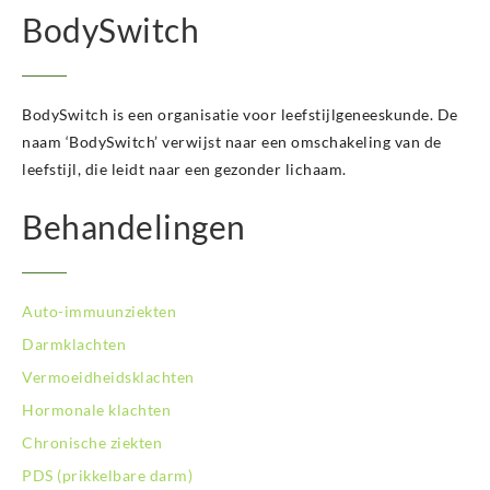
BodySwitch Hoeksche Waard
BodySwitch
BodySwitch Hoofddorp
BodySwitch Hoorn
BodySwitch Kampen
BodySwitch is een organisatie voor leefstijlgeneeskunde. De
BodySwitch Kerkrade
BodySwitch Krimpenerwaard
naam ‘BodySwitch’ verwijst naar een omschakeling van de
BodySwitch Leeuwarden
leefstijl, die leidt naar een gezonder lichaam.
BodySwitch Leiden
Behandelingen
BodySwitch Lelystad
BodySwitch Maastricht
BodySwitch Nieuwegein
BodySwitch Nijkerk
Auto-immuunziekten
BodySwitch Nijmegen
Darmklachten
BodySwitch Oss
Vermoeidheidsklachten
BodySwitch Purmerend
BodySwitch Roosendaal
Hormonale klachten
BodySwitch Rotterdam-Centrum
Chronische ziekten
BodySwitch Rotterdam-Kralingen
PDS (prikkelbare darm)
BodySwitch Rotterdam-Oost