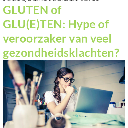
GLUTEN of
GLU(E)TEN: Hype of
veroorzaker van veel
gezondheidsklachten?